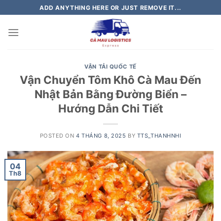
Skip
ADD ANYTHING HERE OR JUST REMOVE IT...
to
content
VẬN TẢI QUỐC TẾ
Vận Chuyển Tôm Khô Cà Mau Đến
Nhật Bản Bằng Đường Biển –
Hướng Dẫn Chi Tiết
POSTED ON
4 THÁNG 8, 2025
BY
TTS_THANHNHI
04
Th8