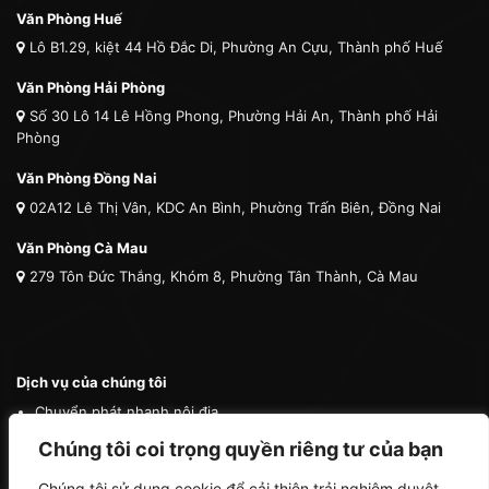
Văn Phòng Huế
Lô B1.29, kiệt 44 Hồ Đắc Di, Phường An Cựu, Thành phố Huế
Văn Phòng Hải Phòng
Số 30 Lô 14 Lê Hồng Phong, Phường Hải An, Thành phố Hải
Phòng
Văn Phòng Đồng Nai
02A12 Lê Thị Vân, KDC An Bình, Phường Trấn Biên, Đồng Nai
Văn Phòng Cà Mau
279 Tôn Đức Thắng, Khóm 8, Phường Tân Thành, Cà Mau
Dịch vụ của chúng tôi
Chuyển phát nhanh nội địa
Chuyển phát nhanh quốc tế
Chúng tôi coi trọng quyền riêng tư của bạn
Vận tải quốc tế
Chúng tôi sử dụng cookie để cải thiện trải nghiệm duyệt