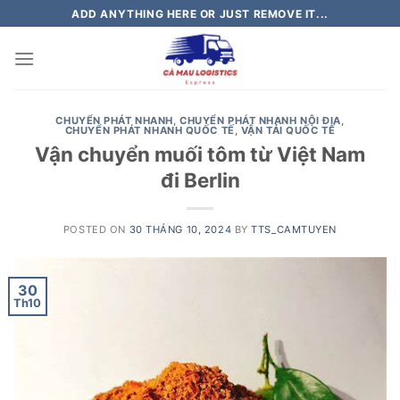
Skip
ADD ANYTHING HERE OR JUST REMOVE IT...
to
content
CHUYỂN PHÁT NHANH
,
CHUYỂN PHÁT NHANH NỘI ĐỊA
,
CHUYỂN PHÁT NHANH QUỐC TẾ
,
VẬN TẢI QUỐC TẾ
Vận chuyển muối tôm từ Việt Nam
đi Berlin
POSTED ON
30 THÁNG 10, 2024
BY
TTS_CAMTUYEN
30
Th10