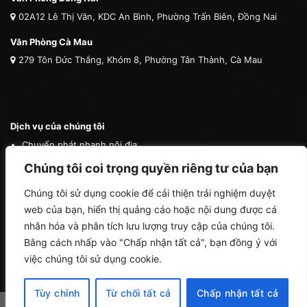
02A12 Lê Thị Vân, KDC An Bình, Phường Trấn Biên, Đồng Nai
Văn Phòng Cà Mau
279 Tôn Đức Thắng, Khóm 8, Phường Tân Thành, Cà Mau
Dịch vụ của chúng tôi
Chuyển phát nhanh nội địa
Chuyển phát nhanh quốc tế
Chúng tôi coi trọng quyền riêng tư của bạn
Vận tải quốc tế
Chúng tôi sử dụng cookie để cải thiện trải nghiệm duyệt
Vận chuyển thú cưng
web của bạn, hiển thị quảng cáo hoặc nội dung được cá
Mua hộ hàng nước ngoài
nhân hóa và phân tích lưu lượng truy cập của chúng tôi.
Bằng cách nhấp vào "Chấp nhận tất cả", bạn đồng ý với
việc chúng tôi sử dụng cookie.
Tùy chỉnh
Từ chối tất cả
Chấp nhận tất cả
Copyright 2026 ©
Cà Mau Logistics