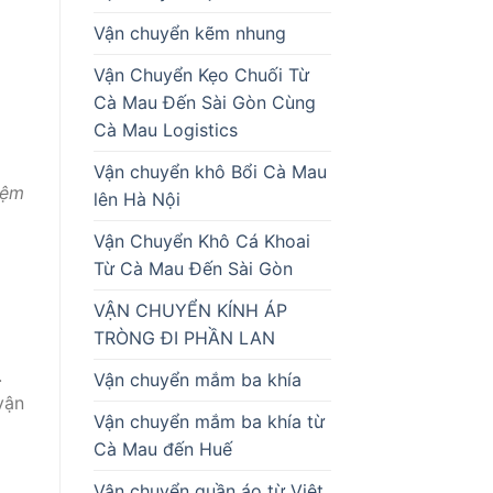
Vận chuyển kẽm nhung
Vận Chuyển Kẹo Chuối Từ
Cà Mau Đến Sài Gòn Cùng
Cà Mau Logistics
Vận chuyển khô Bổi Cà Mau
iệm
lên Hà Nội
Vận Chuyển Khô Cá Khoai
Từ Cà Mau Đến Sài Gòn
VẬN CHUYỂN KÍNH ÁP
TRÒNG ĐI PHẦN LAN
.
Vận chuyển mắm ba khía
vận
Vận chuyển mắm ba khía từ
Cà Mau đến Huế
Vận chuyển quần áo từ Việt