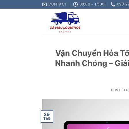
Skip
CONTACT
08:00 - 17:30
090 2
to
content
Vận Chuyển Hỏa Tốc
Nhanh Chóng – Giải
POSTED 
29
Th5