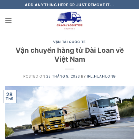
Skip
ADD ANYTHING HERE OR JUST REMOVE IT...
to
content
VẬN TẢI QUỐC TẾ
Vận chuyển hàng từ Đài Loan về
Việt Nam
POSTED ON
28 THÁNG 9, 2023
BY
IPL_HUAHUONG
28
Th9