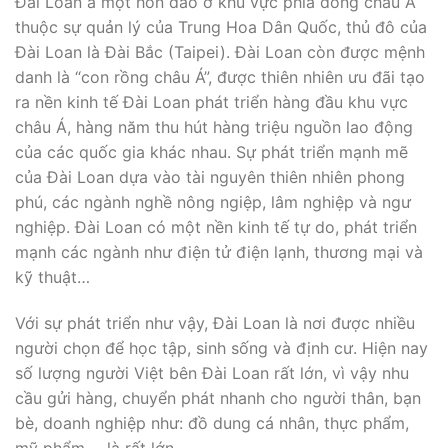
Đài Loan à một hòn đảo ở khu vực phía đông châu Á
thuộc sự quản lý của Trung Hoa Dân Quốc, thủ đô của
Đài Loan là Đài Bắc (Taipei). Đài Loan còn được mệnh
danh là “con rồng châu Á”, được thiên nhiên ưu đãi tạo
ra nền kinh tế Đài Loan phát triển hàng đầu khu vực
châu Á, hàng năm thu hút hàng triệu nguồn lao động
của các quốc gia khác nhau. Sự phát triển mạnh mẽ
của Đài Loan dựa vào tài nguyên thiên nhiên phong
phú, các ngành nghề nông ngiệp, lâm nghiệp và ngư
nghiệp. Đài Loan có một nền kinh tế tự do, phát triển
mạnh các ngành như điện tử điện lạnh, thương mại và
kỹ thuật…
Với sự phát triển như vậy, Đài Loan là nơi được nhiều
người chọn để học tập, sinh sống và định cư. Hiện nay
số lượng người Việt bên Đài Loan rất lớn, vì vậy nhu
cầu gửi hàng, chuyển phát nhanh cho người thân, bạn
bè, doanh nghiệp như: đồ dung cá nhân, thực phẩm,
mỹ phẩm,… là rất lớn