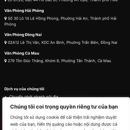
Văn Phòng Hải Phòng
Số 30 Lô 14 Lê Hồng Phong, Phường Hải An, Thành phố Hải
Phòng
Văn Phòng Đồng Nai
02A12 Lê Thị Vân, KDC An Bình, Phường Trấn Biên, Đồng Nai
Văn Phòng Cà Mau
279 Tôn Đức Thắng, Khóm 8, Phường Tân Thành, Cà Mau
Dịch vụ của chúng tôi
Chuyển phát nhanh nội địa
Chuyển phát nhanh quốc tế
Chúng tôi coi trọng quyền riêng tư của bạn
Vận tải quốc tế
Chúng tôi sử dụng cookie để cải thiện trải nghiệm duyệt
Vận chuyển thú cưng
web của bạn, hiển thị quảng cáo hoặc nội dung được cá
Mua hộ hàng nước ngoài