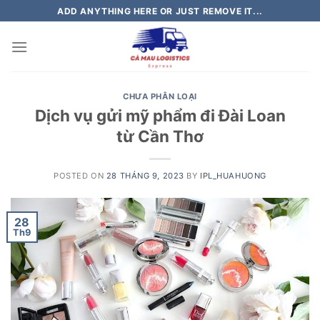
Skip
ADD ANYTHING HERE OR JUST REMOVE IT...
to
content
CHƯA PHÂN LOẠI
Dịch vụ gửi mỹ phẩm đi Đài Loan
từ Cần Thơ
POSTED ON
28 THÁNG 9, 2023
BY
IPL_HUAHUONG
28
Th9