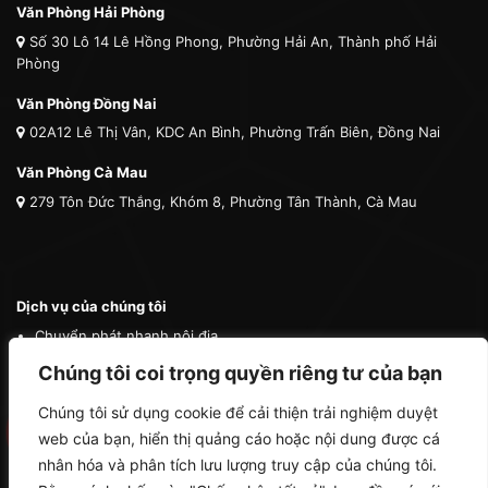
Văn Phòng Hải Phòng
Số 30 Lô 14 Lê Hồng Phong, Phường Hải An, Thành phố Hải
Phòng
Văn Phòng Đồng Nai
02A12 Lê Thị Vân, KDC An Bình, Phường Trấn Biên, Đồng Nai
Văn Phòng Cà Mau
279 Tôn Đức Thắng, Khóm 8, Phường Tân Thành, Cà Mau
Dịch vụ của chúng tôi
Chuyển phát nhanh nội địa
Chuyển phát nhanh quốc tế
Chúng tôi coi trọng quyền riêng tư của bạn
Vận tải quốc tế
Chúng tôi sử dụng cookie để cải thiện trải nghiệm duyệt
Vận chuyển thú cưng
web của bạn, hiển thị quảng cáo hoặc nội dung được cá
Mua hộ hàng nước ngoài
nhân hóa và phân tích lưu lượng truy cập của chúng tôi.