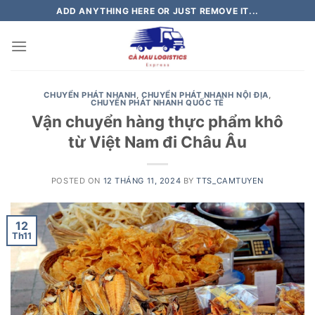
Skip
ADD ANYTHING HERE OR JUST REMOVE IT...
to
content
CHUYỂN PHÁT NHANH
,
CHUYỂN PHÁT NHANH NỘI ĐỊA
,
CHUYỂN PHÁT NHANH QUỐC TẾ
Vận chuyển hàng thực phẩm khô
từ Việt Nam đi Châu Âu
POSTED ON
12 THÁNG 11, 2024
BY
TTS_CAMTUYEN
12
Th11