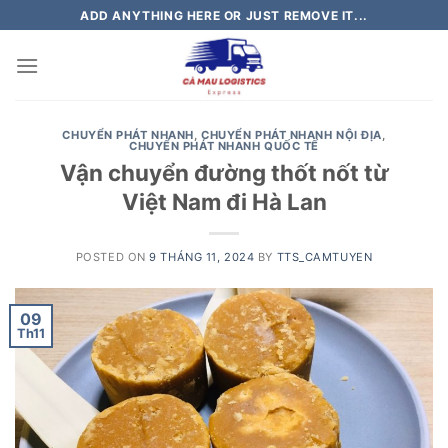
Skip
ADD ANYTHING HERE OR JUST REMOVE IT...
to
content
CHUYỂN PHÁT NHANH
,
CHUYỂN PHÁT NHANH NỘI ĐỊA
,
CHUYỂN PHÁT NHANH QUỐC TẾ
Vận chuyển đường thốt nốt từ
Việt Nam đi Hà Lan
POSTED ON
9 THÁNG 11, 2024
BY
TTS_CAMTUYEN
09
Th11