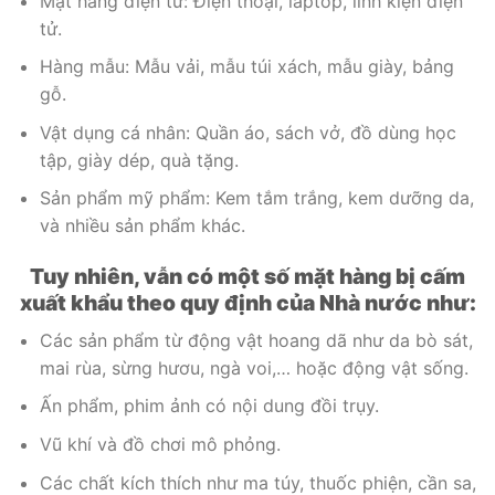
Mặt hàng điện tử: Điện thoại, laptop, linh kiện điện
tử.
Hàng mẫu: Mẫu vải, mẫu túi xách, mẫu giày, bảng
gỗ.
Vật dụng cá nhân: Quần áo, sách vở, đồ dùng học
tập, giày dép, quà tặng.
Sản phẩm mỹ phẩm: Kem tắm trắng, kem dưỡng da,
và nhiều sản phẩm khác.
Tuy nhiên, vẫn có một số mặt hàng bị cấm
xuất khẩu theo quy định của Nhà nước như:
Các sản phẩm từ động vật hoang dã như da bò sát,
mai rùa, sừng hươu, ngà voi,… hoặc động vật sống.
Ấn phẩm, phim ảnh có nội dung đồi trụy.
Vũ khí và đồ chơi mô phỏng.
Các chất kích thích như ma túy, thuốc phiện, cần sa,