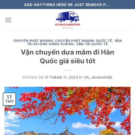
Skip
ADD ANYTHING HERE OR JUST REMOVE IT...
to
content
CHUYỂN PHÁT NHANH
,
CHUYỂN PHÁT NHANH QUỐC TẾ
,
VẬN
TẢI ĐƯỜNG HÀNG KHÔNG
,
VẬN TẢI QUỐC TẾ
Vận chuyển dưa mắm đi Hàn
Quốc giá siêu tốt
POSTED ON
17 THÁNG 11, 2023
BY
IPL_HUAHUONG
17
Th11