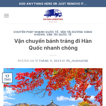
Skip
ADD ANYTHING HERE OR JUST REMOVE IT...
to
content
CHUYỂN PHÁT NHANH QUỐC TẾ
,
VẬN TẢI ĐƯỜNG HÀNG
KHÔNG
,
VẬN TẢI QUỐC TẾ
Vận chuyển bánh tráng đi Hàn
Quốc nhanh chóng
POSTED ON
17 THÁNG 11, 2023
BY
IPL_HUAHUONG
17
Th11