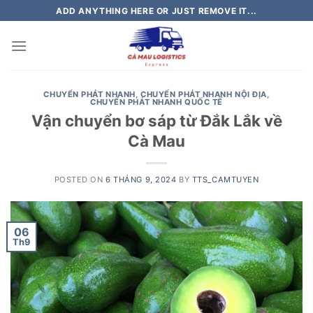
Skip
ADD ANYTHING HERE OR JUST REMOVE IT...
to
content
CHUYỂN PHÁT NHANH
,
CHUYỂN PHÁT NHANH NỘI ĐỊA
,
CHUYỂN PHÁT NHANH QUỐC TẾ
Vận chuyển bơ sáp từ Đắk Lắk về
Cà Mau
POSTED ON
6 THÁNG 9, 2024
BY
TTS_CAMTUYEN
06
Th9