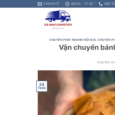
Skip
CONTACT
08:00 - 17:30
090 2
to
content
CHUYỂN PHÁT NHANH NỘI ĐỊA
,
CHUYỂN P
Vận chuyển bánh
POSTED O
24
Th10