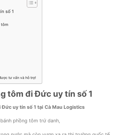
ín số 1
g tôm
ược tư vấn và hỗ trợ!
 tôm đi Đức uy tín số 1
Đức uy tín số 1 tại
Cà Mau Logistics
n bánh phồng tôm trứ danh,
rong nước mà còn vươn xa ra thị trường quốc tế.