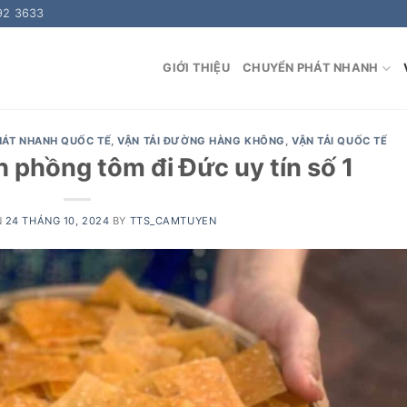
92 3633
GIỚI THIỆU
CHUYỂN PHÁT NHANH
HÁT NHANH QUỐC TẾ
,
VẬN TẢI ĐƯỜNG HÀNG KHÔNG
,
VẬN TẢI QUỐC TẾ
 phồng tôm đi Đức uy tín số 1
N
24 THÁNG 10, 2024
BY
TTS_CAMTUYEN