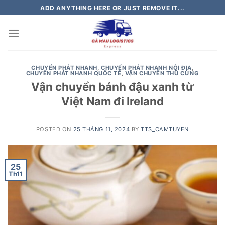
Skip
ADD ANYTHING HERE OR JUST REMOVE IT...
to
content
CHUYỂN PHÁT NHANH
,
CHUYỂN PHÁT NHANH NỘI ĐỊA
,
CHUYỂN PHÁT NHANH QUỐC TẾ
,
VẬN CHUYỂN THÚ CƯNG
Vận chuyển bánh đậu xanh từ
Việt Nam đi Ireland
POSTED ON
25 THÁNG 11, 2024
BY
TTS_CAMTUYEN
25
Th11