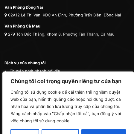
Văn Phòng Đồng Nai
02A12 Lê Thị Vân, KDC An Bình, Phường Trấn Biên, Đồng Nai
Văn Phòng Cà Mau
279 Tôn Đức Thắng, Khóm 8, Phường Tân Thành, Cà Mau
Dịch vụ của chúng tôi
Chuyển phát nhanh nội địa
Chuyển phát nhanh quốc tế
Chúng tôi coi trọng quyền riêng tư của bạn
Vận tải quốc tế
Chúng tôi sử dụng cookie để cải thiện trải nghiệm duyệt
Vận chuyển thú cưng
web của bạn, hiển thị quảng cáo hoặc nội dung được cá
Mua hộ hàng nước ngoài
nhân hóa và phân tích lưu lượng truy cập của chúng tôi.
Bằng cách nhấp vào "Chấp nhận tất cả", bạn đồng ý với
việc chúng tôi sử dụng cookie.