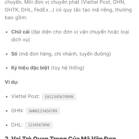
chuyển. Mỗi đơn vị chuyển phát (Viettel Post, GHN,
GHTK, DHL, FedEx…) có quy tắc tạo mã riêng, thường
bao gồm:
Chữ cái
(đại diện cho đơn vị vận chuyển hoặc loại
dịch vụ)
Số
(mã đơn hàng, chi nhánh, tuyến đường)
Ký hiệu đặc biệt
(tùy hệ thống)
Ví dụ:
Viettel Post:
EA123456789VN
GHN:
GHN0123456789
DHL:
1234567890
2. Vai Trò Quan Trọng Của Mã Vận Đơn