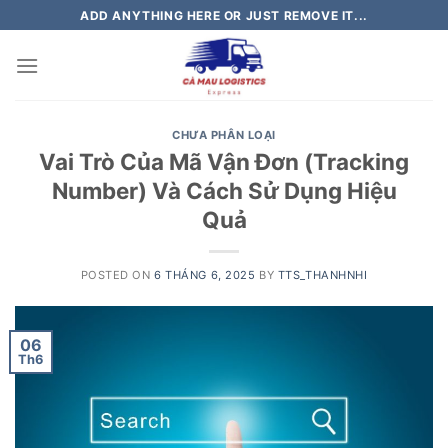
Skip
ADD ANYTHING HERE OR JUST REMOVE IT...
to
content
CHƯA PHÂN LOẠI
Vai Trò Của Mã Vận Đơn (Tracking
Number) Và Cách Sử Dụng Hiệu
Quả
POSTED ON
6 THÁNG 6, 2025
BY
TTS_THANHNHI
06
Th6