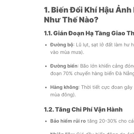
1. Biến Đổi Khí Hậu Ả
Như Thế Nào?
1.1. Gián Đoạn Hạ Tầng Giao T
Đường bộ
: Lũ lụt, sạt lở đất làm h
vào mùa mưa).
Đường biển
: Bão lớn khiến cảng đó
đoạn 70% chuyến hàng biển Đà Nẵng
Hàng không
: Thời tiết cực đoan gâ
mùa đông).
1.2. Tăng Chi Phí Vận Hành
Bảo hiểm rủi ro
tăng 20-30% cho các