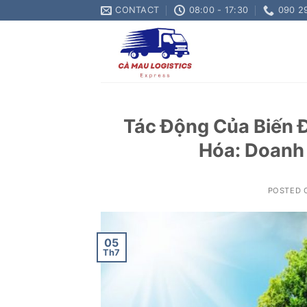
Skip
CONTACT
08:00 - 17:30
090 2
to
content
Tác Động Của Biến 
Hóa: Doanh 
POSTED
05
Th7