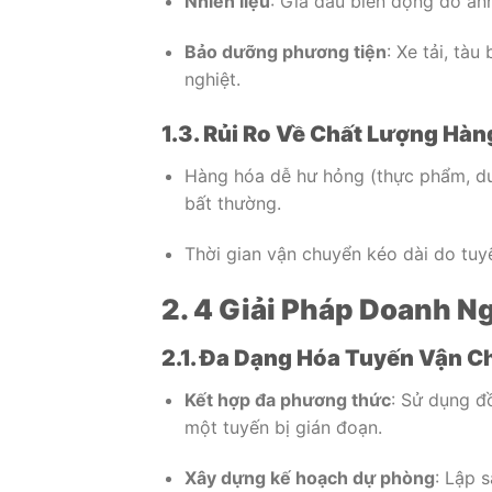
Nhiên liệu
: Giá dầu biến động do ản
Bảo dưỡng phương tiện
: Xe tải, tà
nghiệt.
1.3. Rủi Ro Về Chất Lượng Hà
Hàng hóa dễ hư hỏng (thực phẩm, dư
bất thường.
Thời gian vận chuyển kéo dài do tuyế
2. 4 Giải Pháp Doanh 
2.1. Đa Dạng Hóa Tuyến Vận 
Kết hợp đa phương thức
: Sử dụng đ
một tuyến bị gián đoạn.
Xây dựng kế hoạch dự phòng
: Lập 