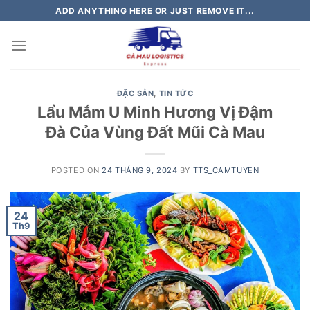
Skip
ADD ANYTHING HERE OR JUST REMOVE IT...
to
content
ĐẶC SẢN
,
TIN TỨC
Lẩu Mắm U Minh Hương Vị Đậm
Đà Của Vùng Đất Mũi Cà Mau
POSTED ON
24 THÁNG 9, 2024
BY
TTS_CAMTUYEN
24
Th9