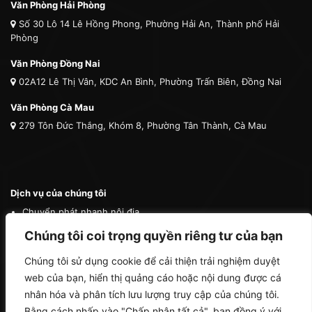
Văn Phòng Hải Phòng
Số 30 Lô 14 Lê Hồng Phong, Phường Hải An, Thành phố Hải
Phòng
Văn Phòng Đồng Nai
02A12 Lê Thị Vân, KDC An Bình, Phường Trấn Biên, Đồng Nai
Văn Phòng Cà Mau
279 Tôn Đức Thắng, Khóm 8, Phường Tân Thành, Cà Mau
Dịch vụ của chúng tôi
Chuyển phát nhanh nội địa
Chuyển phát nhanh quốc tế
Chúng tôi coi trọng quyền riêng tư của bạn
Vận tải quốc tế
Chúng tôi sử dụng cookie để cải thiện trải nghiệm duyệt
Vận chuyển thú cưng
web của bạn, hiển thị quảng cáo hoặc nội dung được cá
Mua hộ hàng nước ngoài
nhân hóa và phân tích lưu lượng truy cập của chúng tôi.
Bằng cách nhấp vào "Chấp nhận tất cả", bạn đồng ý với