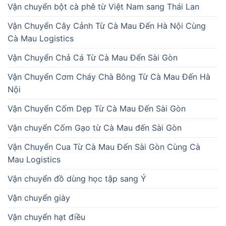
Vận chuyển bột cà phê từ Việt Nam sang Thái Lan
Vận Chuyển Cây Cảnh Từ Cà Mau Đến Hà Nội Cùng
Cà Mau Logistics
Vận Chuyển Chả Cá Từ Cà Mau Đến Sài Gòn
Vận Chuyển Cơm Cháy Chà Bông Từ Cà Mau Đến Hà
Nội
Vận Chuyển Cốm Dẹp Từ Cà Mau Đến Sài Gòn
Vận chuyển Cốm Gạo từ Cà Mau đến Sài Gòn
Vận Chuyển Cua Từ Cà Mau Đến Sài Gòn Cùng Cà
Mau Logistics
Vận chuyển đồ dùng học tập sang Ý
Vận chuyển giày
Vận chuyển hạt điều