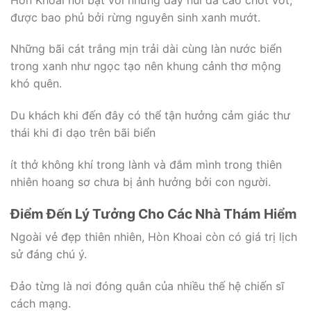
được bao phủ bởi rừng nguyên sinh xanh mướt.
Những bãi cát trắng mịn trải dài cùng làn nước biển
trong xanh như ngọc tạo nên khung cảnh thơ mộng
khó quên.
Du khách khi đến đây có thể tận hưởng cảm giác thư
thái khi đi dạo trên bãi biển
ít thở không khí trong lành và đắm mình trong thiên
nhiên hoang sơ chưa bị ảnh hưởng bởi con người.
Điểm Đến Lý Tưởng Cho Các Nhà Thám Hiểm
Ngoài vẻ đẹp thiên nhiên, Hòn Khoai còn có giá trị lịch
sử đáng chú ý.
Đảo từng là nơi đóng quân của nhiều thế hệ chiến sĩ
cách mạng.