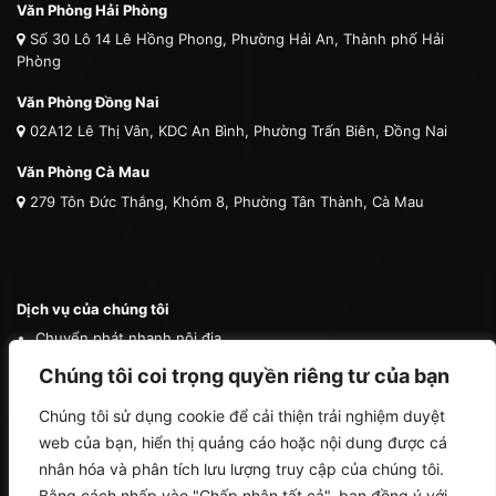
Văn Phòng Hải Phòng
Số 30 Lô 14 Lê Hồng Phong, Phường Hải An, Thành phố Hải
Phòng
Văn Phòng Đồng Nai
02A12 Lê Thị Vân, KDC An Bình, Phường Trấn Biên, Đồng Nai
Văn Phòng Cà Mau
279 Tôn Đức Thắng, Khóm 8, Phường Tân Thành, Cà Mau
Dịch vụ của chúng tôi
Chuyển phát nhanh nội địa
Chuyển phát nhanh quốc tế
Chúng tôi coi trọng quyền riêng tư của bạn
Vận tải quốc tế
Chúng tôi sử dụng cookie để cải thiện trải nghiệm duyệt
Vận chuyển thú cưng
web của bạn, hiển thị quảng cáo hoặc nội dung được cá
Mua hộ hàng nước ngoài
nhân hóa và phân tích lưu lượng truy cập của chúng tôi.
Bằng cách nhấp vào "Chấp nhận tất cả", bạn đồng ý với