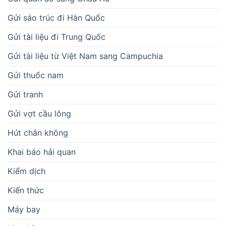
Gửi sáo trúc đi Hàn Quốc
Gửi tài liệu đi Trung Quốc
Gửi tài liệu từ Việt Nam sang Campuchia
Gửi thuốc nam
Gửi tranh
Gửi vợt cầu lông
Hút chân không
Khai báo hải quan
Kiểm dịch
Kiến thức
Máy bay