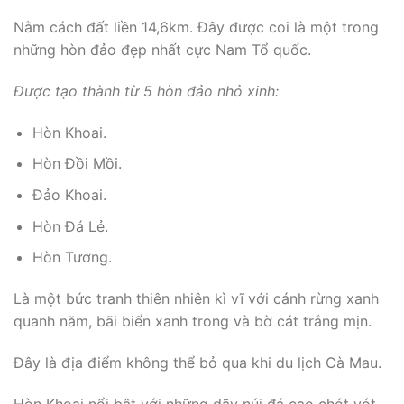
Nằm cách đất liền 14,6km. Đây được coi là một trong
những hòn đảo đẹp nhất cực Nam Tổ quốc.
Được tạo thành từ 5 hòn đảo nhỏ xinh:
Hòn Khoai.
Hòn Đồi Mồi.
Đảo Khoai.
Hòn Đá Lẻ.
Hòn Tương.
Là một bức tranh thiên nhiên kì vĩ với cánh rừng xanh
quanh năm, bãi biển xanh trong và bờ cát trắng mịn.
Đây là địa điểm không thể bỏ qua khi du lịch Cà Mau.
Hòn Khoai nổi bật với những dãy núi đá cao chót vót,