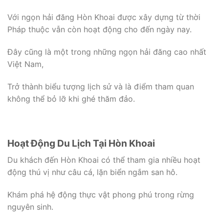
Với ngọn hải đăng Hòn Khoai được xây dựng từ thời
Pháp thuộc vẫn còn hoạt động cho đến ngày nay.
Đây cũng là một trong những ngọn hải đăng cao nhất
Việt Nam,
Trở thành biểu tượng lịch sử và là điểm tham quan
không thể bỏ lỡ khi ghé thăm đảo.
Hoạt Động Du Lịch Tại Hòn Khoai
Du khách đến Hòn Khoai có thể tham gia nhiều hoạt
động thú vị như câu cá, lặn biển ngắm san hô.
Khám phá hệ động thực vật phong phú trong rừng
nguyên sinh.