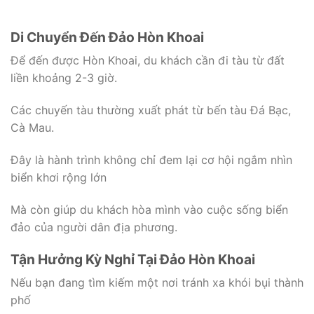
Di Chuyển Đến Đảo Hòn Khoai
Để đến được Hòn Khoai, du khách cần đi tàu từ đất
liền khoảng 2-3 giờ.
Các chuyến tàu thường xuất phát từ bến tàu Đá Bạc,
Cà Mau.
Đây là hành trình không chỉ đem lại cơ hội ngắm nhìn
biển khơi rộng lớn
Mà còn giúp du khách hòa mình vào cuộc sống biển
đảo của người dân địa phương.
Tận Hưởng Kỳ Nghỉ Tại Đảo Hòn Khoai
Nếu bạn đang tìm kiếm một nơi tránh xa khói bụi thành
phố