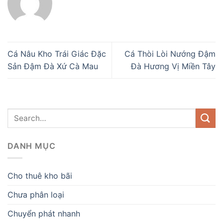
Cá Nâu Kho Trái Giác Đặc
Cá Thòi Lòi Nướng Đậm
Sản Đậm Đà Xứ Cà Mau
Đà Hương Vị Miền Tây
DANH MỤC
Cho thuê kho bãi
Chưa phân loại
Chuyển phát nhanh