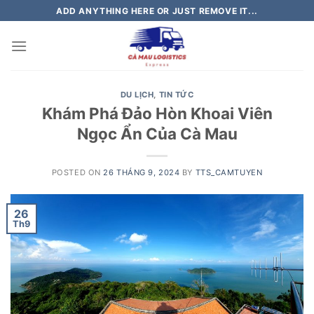
Skip
ADD ANYTHING HERE OR JUST REMOVE IT...
to
content
DU LỊCH
,
TIN TỨC
Khám Phá Đảo Hòn Khoai Viên
Ngọc Ẩn Của Cà Mau
POSTED ON
26 THÁNG 9, 2024
BY
TTS_CAMTUYEN
26
Th9