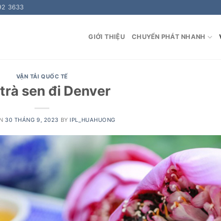
92 3633
GIỚI THIỆU
CHUYỂN PHÁT NHANH
VẬN TẢI QUỐC TẾ
trà sen đi Denver
ON
30 THÁNG 9, 2023
BY
IPL_HUAHUONG