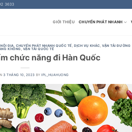
92 3633
GIỚI THIỆU
CHUYỂN PHÁT NHANH
NỘI ĐỊA
,
CHUYỂN PHÁT NHANH QUỐC TẾ
,
DỊCH VỤ KHÁC
,
VẬN TẢI ĐƯỜNG
ÀNG KHÔNG
,
VẬN TẢI QUỐC TẾ
ẩm chức năng đi Hàn Quốc
ON
3 THÁNG 10, 2023
BY
IPL_HUAHUONG