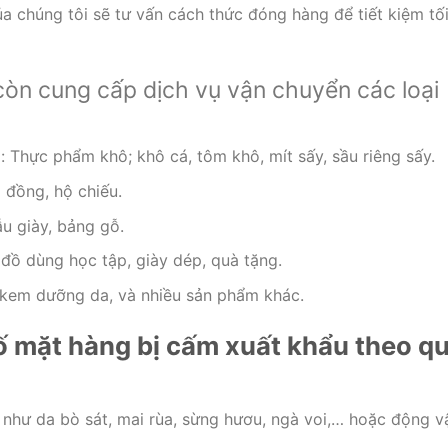
ủa chúng tôi sẽ tư vấn cách thức đóng hàng để tiết kiệm tố
còn cung cấp dịch vụ vận chuyển các loại
Thực phẩm khô; khô cá, tôm khô, mít sấy, sầu riêng sấy.
p đồng, hộ chiếu.
u giày, bảng gỗ.
 đồ dùng học tập, giày dép, quà tặng.
kem dưỡng da, và nhiều sản phẩm khác.
ố mặt hàng bị cấm xuất khẩu theo q
như da bò sát, mai rùa, sừng hươu, ngà voi,… hoặc động v