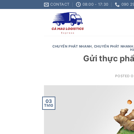
Skip
CONTACT
08:00 - 17:30
090 2
to
content
CHUYỂN PHÁT NHANH
,
CHUYỂN PHÁT NHANH 
H
Gửi thực ph
POSTED 
03
Th10