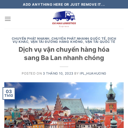
Skip
ADD ANYTHING HERE OR JUST REMOVE IT...
to
content
CHUYỂN PHÁT NHANH
,
CHUYỂN PHÁT NHANH QUỐC TẾ
,
DỊCH
VỤ KHÁC
,
VẬN TẢI ĐƯỜNG HÀNG KHÔNG
,
VẬN TẢI QUỐC TẾ
Dịch vụ vận chuyển hàng hóa
sang Ba Lan nhanh chóng
POSTED ON
3 THÁNG 10, 2023
BY
IPL_HUAHUONG
03
Th10