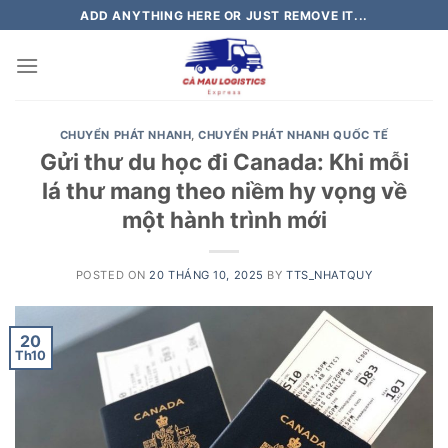
Skip
ADD ANYTHING HERE OR JUST REMOVE IT...
to
content
CHUYỂN PHÁT NHANH
,
CHUYỂN PHÁT NHANH QUỐC TẾ
Gửi thư du học đi Canada: Khi mỗi
lá thư mang theo niềm hy vọng về
một hành trình mới
POSTED ON
20 THÁNG 10, 2025
BY
TTS_NHATQUY
20
Th10