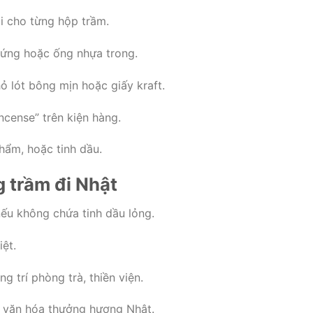
i cho từng hộp trầm.
cứng hoặc ống nhựa trong.
ỏ lót bông mịn hoặc giấy kraft.
Incense” trên kiện hàng.
hẩm, hoặc tinh dầu.
g trầm đi Nhật
ếu không chứa tinh dầu lỏng.
ệt.
g trí phòng trà, thiền viện.
g văn hóa thưởng hương Nhật.