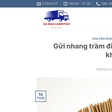
Skip
CONTACT
08:00 - 17:30
090 2
to
content
CHUYỂN PHÁ
Gửi nhang trầm đi
k
POSTED 
16
Th10