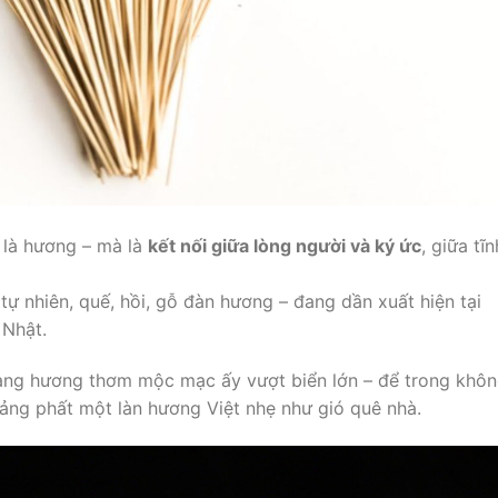
 là hương – mà là
kết nối giữa lòng người và ký ức
, giữa tĩn
tự nhiên, quế, hồi, gỗ đàn hương – đang dần xuất hiện tại
 Nhật.
mang hương thơm mộc mạc ấy vượt biển lớn – để trong khô
ảng phất một làn hương Việt nhẹ như gió quê nhà.