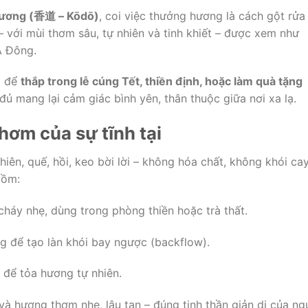
hương (香道 – Kōdō)
, coi việc thưởng hương là cách gột rửa
– với mùi thơm sâu, tự nhiên và tinh khiết – được xem như
Á Đông.
m để
thắp trong lễ cúng Tết, thiền định, hoặc làm quà tặng
ủ mang lại cảm giác bình yên, thân thuộc giữa nơi xa lạ.
hơm của sự tĩnh tại
iên, quế, hồi, keo bời lời – không hóa chất, không khói cay
gồm:
háy nhẹ, dùng trong phòng thiền hoặc trà thất.
ng để tạo làn khói bay ngược (backflow).
 để tỏa hương tự nhiên.
và hương thơm nhẹ, lâu tan – đúng tinh thần giản dị của ng