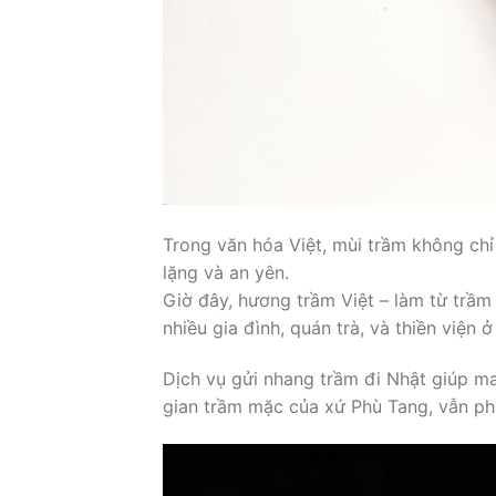
Trong văn hóa Việt, mùi trầm không chỉ
lặng và an yên.
Giờ đây, hương trầm Việt – làm từ trầm 
nhiều gia đình, quán trà, và thiền viện ở
Dịch vụ gửi nhang trầm đi Nhật giúp 
gian trầm mặc của xứ Phù Tang, vẫn ph