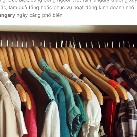
ặc, làm quà tặng hoặc phục vụ hoạt động kinh doanh nhỏ.
ungary
ngày càng phổ biến.