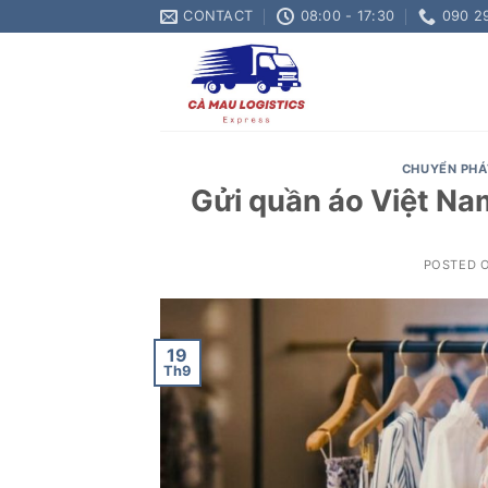
Skip
CONTACT
08:00 - 17:30
090 2
to
content
CHUYỂN PHÁ
Gửi quần áo Việt Na
POSTED 
19
Th9