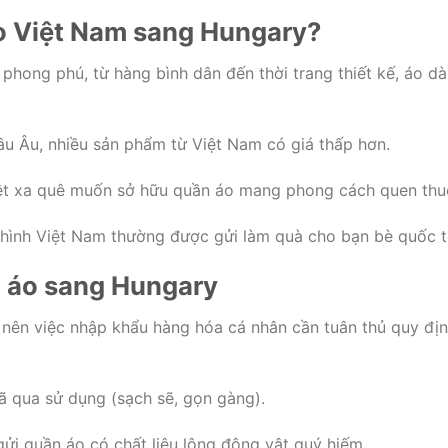
áo Việt Nam sang Hungary?
hong phú, từ hàng bình dân đến thời trang thiết kế, áo dà
âu Âu, nhiều sản phẩm từ Việt Nam có giá thấp hơn.
t xa quê muốn sở hữu quần áo mang phong cách quen thu
 hình Việt Nam thường được gửi làm quà cho bạn bè quốc t
n áo sang Hungary
 nên việc nhập khẩu hàng hóa cá nhân cần tuân thủ quy đị
 qua sử dụng (sạch sẽ, gọn gàng).
ửi quần áo có chất liệu lông động vật quý hiếm.