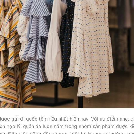
ợc gửi đi quốc tế nhiều nhất hiện nay. Với ưu điểm nhẹ, d
uyển hợp lý, quần áo luôn nằm trong nhóm sản phẩm được ki
g. Đặc biệt, cộng đồng người Việt tại Hungary thường xu