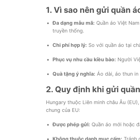
1. Vì sao nên gửi quần 
Đa dạng mẫu mã:
Quần áo Việt Nam p
truyền thống.
Chi phí hợp lý:
So với quần áo tại ch
Phục vụ nhu cầu kiều bào:
Người Việ
Quà tặng ý nghĩa:
Áo dài, áo thun in
2. Quy định khi gửi quầ
Hungary thuộc Liên minh châu Âu (EU),
chung của EU:
Được phép gửi:
Quần áo mới hoặc đã
Không thuộc danh mục cấm:
Tránh g