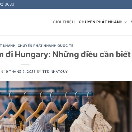
92 3633
GIỚI THIỆU
CHUYỂN PHÁT NHANH
T NHANH
,
CHUYỂN PHÁT NHANH QUỐC TẾ
m đi Hungary: Những điều cần biết
ON
19 THÁNG 9, 2025
BY
TTS_NHATQUY