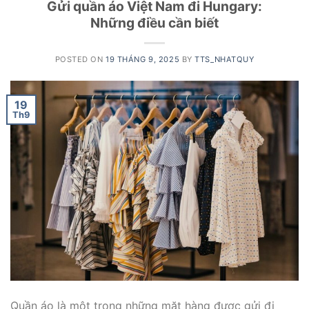
Gửi quần áo Việt Nam đi Hungary:
Những điều cần biết
POSTED ON
19 THÁNG 9, 2025
BY
TTS_NHATQUY
19
Th9
Quần áo là một trong những mặt hàng được gửi đi