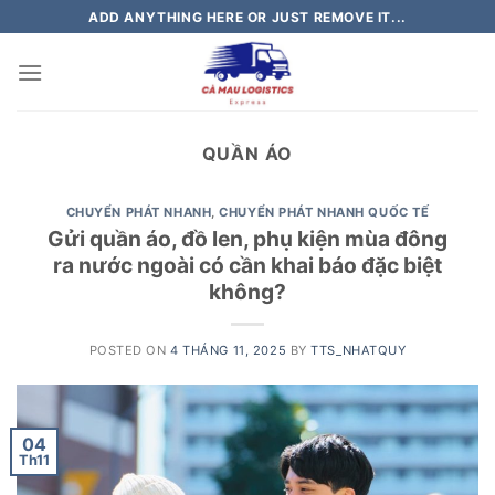
Skip
ADD ANYTHING HERE OR JUST REMOVE IT...
to
content
QUẦN ÁO
CHUYỂN PHÁT NHANH
,
CHUYỂN PHÁT NHANH QUỐC TẾ
Gửi quần áo, đồ len, phụ kiện mùa đông
ra nước ngoài có cần khai báo đặc biệt
không?
POSTED ON
4 THÁNG 11, 2025
BY
TTS_NHATQUY
04
Th11