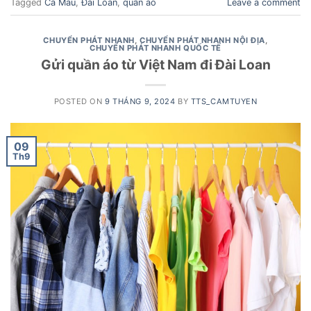
Tagged
Cà Mau
,
Đài Loan
,
quần áo
Leave a comment
CHUYỂN PHÁT NHANH
,
CHUYỂN PHÁT NHANH NỘI ĐỊA
,
CHUYỂN PHÁT NHANH QUỐC TẾ
Gửi quần áo từ Việt Nam đi Đài Loan
POSTED ON
9 THÁNG 9, 2024
BY
TTS_CAMTUYEN
09
Th9