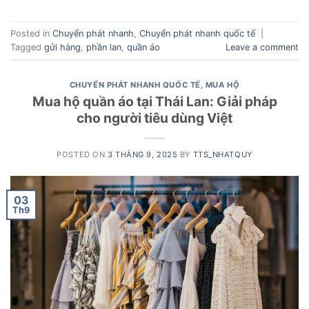
Posted in
Chuyển phát nhanh
,
Chuyển phát nhanh quốc tế
|
Tagged
gửi hàng
,
phần lan
,
quần áo
Leave a comment
CHUYỂN PHÁT NHANH QUỐC TẾ
,
MUA HỘ
Mua hộ quần áo tại Thái Lan: Giải pháp
cho người tiêu dùng Việt
POSTED ON
3 THÁNG 9, 2025
BY
TTS_NHATQUY
03
Th9