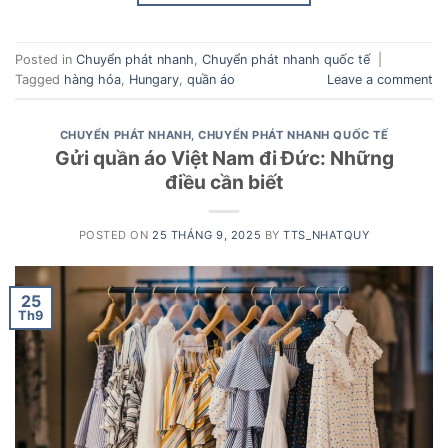
Posted in
Chuyển phát nhanh
,
Chuyển phát nhanh quốc tế
|
Tagged
hàng hóa
,
Hungary
,
quần áo
Leave a comment
CHUYỂN PHÁT NHANH
,
CHUYỂN PHÁT NHANH QUỐC TẾ
Gửi quần áo Việt Nam đi Đức: Những
điều cần biết
POSTED ON
25 THÁNG 9, 2025
BY
TTS_NHATQUY
25
Th9