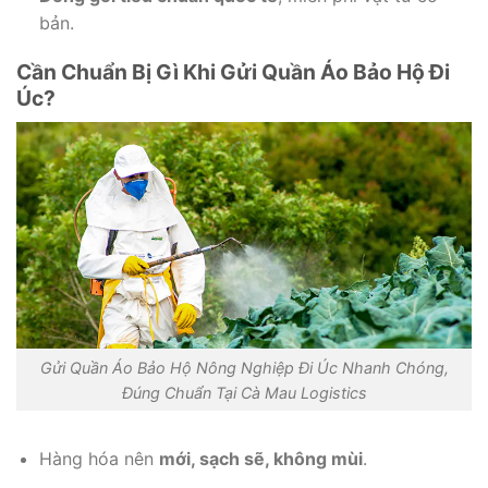
bản.
Cần Chuẩn Bị Gì Khi Gửi Quần Áo Bảo Hộ Đi
Úc?
Gửi Quần Áo Bảo Hộ Nông Nghiệp Đi Úc Nhanh Chóng,
Đúng Chuẩn Tại Cà Mau Logistics
Hàng hóa nên
mới, sạch sẽ, không mùi
.