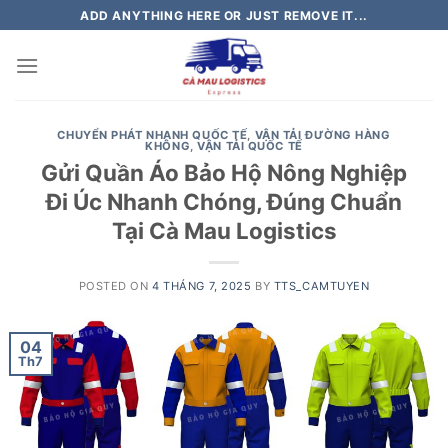
Skip
ADD ANYTHING HERE OR JUST REMOVE IT...
to
content
CHUYỂN PHÁT NHANH QUỐC TẾ
,
VẬN TẢI ĐƯỜNG HÀNG
KHÔNG
,
VẬN TẢI QUỐC TẾ
Gửi Quần Áo Bảo Hộ Nông Nghiệp
Đi Úc Nhanh Chóng, Đúng Chuẩn
Tại Cà Mau Logistics
POSTED ON
4 THÁNG 7, 2025
BY
TTS_CAMTUYEN
04
Th7