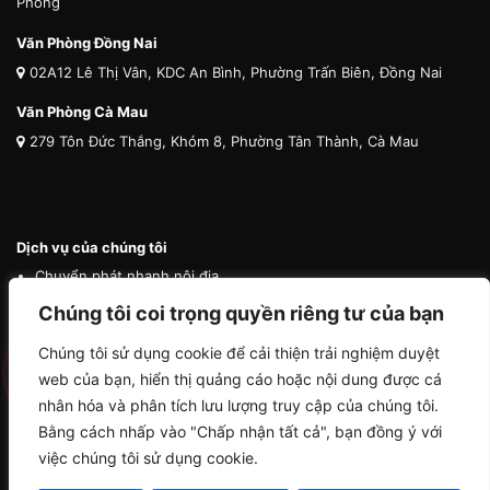
Phòng
Văn Phòng Đồng Nai
02A12 Lê Thị Vân, KDC An Bình, Phường Trấn Biên, Đồng Nai
Văn Phòng Cà Mau
279 Tôn Đức Thắng, Khóm 8, Phường Tân Thành, Cà Mau
Dịch vụ của chúng tôi
Chuyển phát nhanh nội địa
Chuyển phát nhanh quốc tế
Chúng tôi coi trọng quyền riêng tư của bạn
Vận tải quốc tế
Chúng tôi sử dụng cookie để cải thiện trải nghiệm duyệt
Vận chuyển thú cưng
web của bạn, hiển thị quảng cáo hoặc nội dung được cá
Mua hộ hàng nước ngoài
nhân hóa và phân tích lưu lượng truy cập của chúng tôi.
Bằng cách nhấp vào "Chấp nhận tất cả", bạn đồng ý với
việc chúng tôi sử dụng cookie.