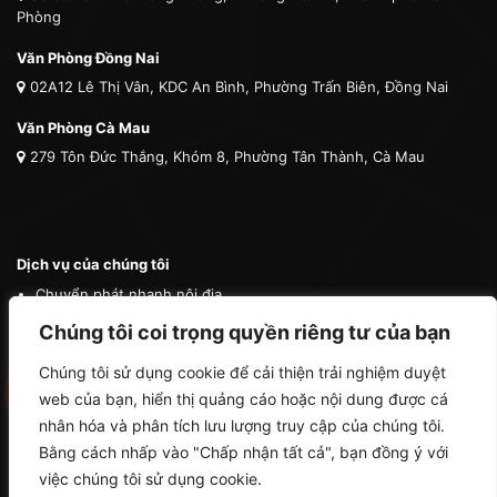
Phòng
Văn Phòng Đồng Nai
02A12 Lê Thị Vân, KDC An Bình, Phường Trấn Biên, Đồng Nai
Văn Phòng Cà Mau
279 Tôn Đức Thắng, Khóm 8, Phường Tân Thành, Cà Mau
Dịch vụ của chúng tôi
Chuyển phát nhanh nội địa
Chuyển phát nhanh quốc tế
Chúng tôi coi trọng quyền riêng tư của bạn
Vận tải quốc tế
Chúng tôi sử dụng cookie để cải thiện trải nghiệm duyệt
Vận chuyển thú cưng
web của bạn, hiển thị quảng cáo hoặc nội dung được cá
Mua hộ hàng nước ngoài
nhân hóa và phân tích lưu lượng truy cập của chúng tôi.
Bằng cách nhấp vào "Chấp nhận tất cả", bạn đồng ý với
việc chúng tôi sử dụng cookie.