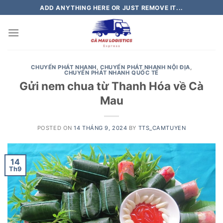
Skip
ADD ANYTHING HERE OR JUST REMOVE IT...
to
content
CHUYỂN PHÁT NHANH
,
CHUYỂN PHÁT NHANH NỘI ĐỊA
,
CHUYỂN PHÁT NHANH QUỐC TẾ
Gửi nem chua từ Thanh Hóa về Cà
Mau
POSTED ON
14 THÁNG 9, 2024
BY
TTS_CAMTUYEN
14
Th9