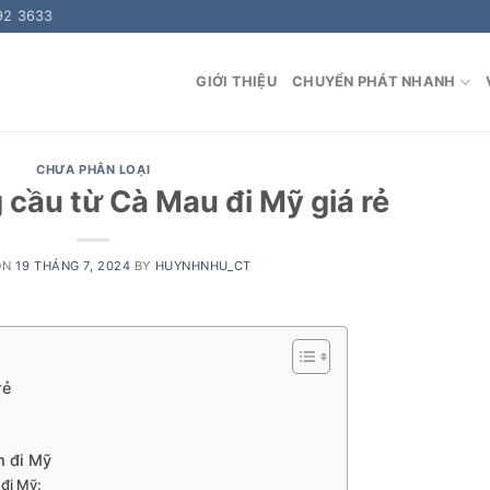
92 3633
GIỚI THIỆU
CHUYỂN PHÁT NHANH
CHƯA PHÂN LOẠI
cầu từ Cà Mau đi Mỹ giá rẻ
ON
19 THÁNG 7, 2024
BY
HUYNHNHU_CT
rẻ
m đi Mỹ
 đi Mỹ: