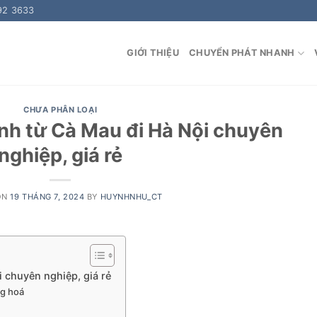
92 3633
GIỚI THIỆU
CHUYỂN PHÁT NHANH
CHƯA PHÂN LOẠI
h từ Cà Mau đi Hà Nội chuyên
nghiệp, giá rẻ
ON
19 THÁNG 7, 2024
BY
HUYNHNHU_CT
 chuyên nghiệp, giá rẻ
ng hoá