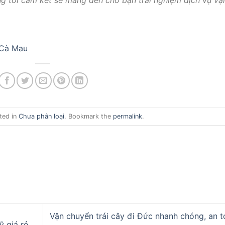
ng tôi cam kết sẽ mang đến cho bạn trải nghiệm dịch vụ vậ
 Cà Mau
ted in
Chưa phân loại
. Bookmark the
permalink
.
Vận chuyển trái cây đi Đức nhanh chóng, an t
 giá rẻ