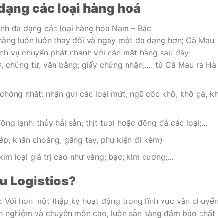
dạng các loại hàng hoá
anh đa dạng các loại hàng hóa Nam – Bắc
hàng luôn luôn thay đổi và ngày một đa dạng hơn; Cà Mau
ịch vụ chuyển phát nhanh với các mặt hàng sau
đây:
tờ, chứng từ, văn bằng; giấy chứng nhận;…. từ Cà Mau ra Hà
hóng nhất: nhận gửi các loại mứt, ngũ cốc khô, khô gà, k
ng lạnh: thủy hải sản; thịt tươi
hoặc đông đá các loại;…
ép, khăn choàng, găng tay, phụ kiện đi kèm)
 kim loại giá trị cao như vàng; bạc; kim cương;…
u Logistics?
:
Với hơn một thập kỷ hoạt động trong lĩnh vực vận chuyển
inh nghiệm và chuyên môn cao, luôn sẵn sàng đảm bảo chất