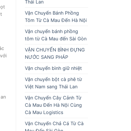
Thái Lan
gọt
Vận Chuyển Bánh Phồng
t
Tôm Từ Cà Mau Đến Hà Nội
Vận chuyển bánh phồng
tôm từ Cà Mau đến Sài Gòn
ác
VẬN CHUYỂN BÌNH ĐỰNG
với
NƯỚC SANG PHÁP
Vận chuyển bình giữ nhiệt
Vận chuyển bột cà phê từ
Việt Nam sang Thái Lan
 an
Vận Chuyển Cây Cảnh Từ
Cà Mau Đến Hà Nội Cùng
Cà Mau Logistics
Vận Chuyển Chả Cá Từ Cà
Mau Đến Sài Gòn