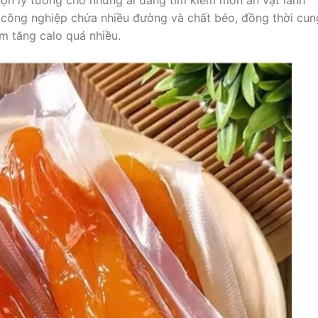
họn lý tưởng cho những ai đang tìm kiếm món ăn vặt lành
 công nghiệp chứa nhiều đường và chất béo, đồng thời cun
m tăng calo quá nhiều.