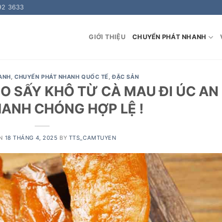
92 3633
GIỚI THIỆU
CHUYỂN PHÁT NHANH
ANH
,
CHUYỂN PHÁT NHANH QUỐC TẾ
,
ĐẶC SẢN
O SẤY KHÔ TỪ CÀ MAU ĐI ÚC AN
ANH CHÓNG HỢP LỆ !
ON
18 THÁNG 4, 2025
BY
TTS_CAMTUYEN