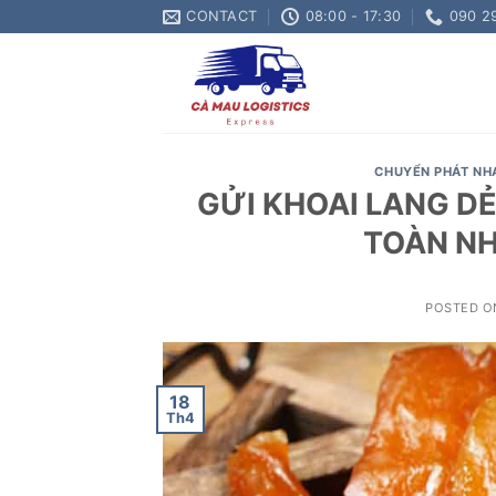
Skip
CONTACT
08:00 - 17:30
090 2
to
content
CHUYỂN PHÁT NH
GỬI KHOAI LANG DẺ
TOÀN NH
POSTED 
18
Th4