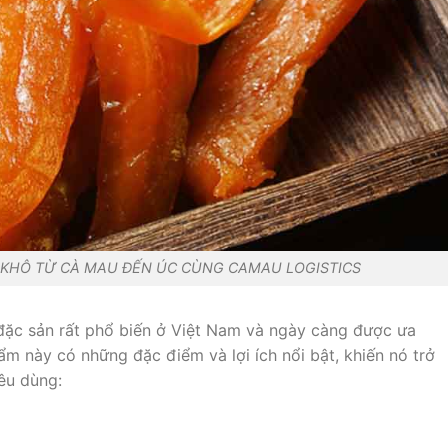
 KHÔ TỪ CÀ MAU ĐẾN ÚC CÙNG CAMAU LOGISTICS
đặc sản rất phổ biến ở Việt Nam và ngày càng được ưa
ẩm này có những đặc điểm và lợi ích nổi bật, khiến nó trở
iêu dùng: