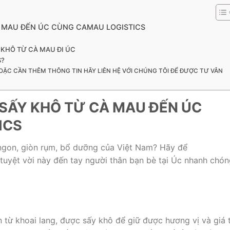
À MAU ĐẾN ÚC CÙNG CAMAU LOGISTICS
 KHÔ TỪ CÀ MAU ĐI ÚC
S?
OẶC CẦN THÊM THÔNG TIN HÃY LIÊN HỆ VỚI CHÚNG TÔI ĐỂ ĐƯỢC TƯ VÂN
 SẤY KHÔ TỪ CÀ MAU ĐẾN ÚC
ICS
ngon, giòn rụm, bổ dưỡng của Việt Nam? Hãy để
uyệt vời này đến tay người thân bạn bè tại Úc nhanh chón
 từ khoai lang, được sấy khô để giữ được hương vị và giá t