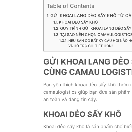
Table of Contents
GỬI KHOAI LANG DẺO SẤY KHÔ TỪ C
KHOAI DẺO SẤY KHÔ
QUY TRÌNH GỬI KHOAI LANG DẺO SẤY
TẠI SAO NÊN CHỌN CAMAULOGISTIC
NẾU BẠN CÓ BẤT KỲ CÂU HỎI NÀO H
VÀ HỖ TRỢ CHI TIẾT HƠN!
GỬI KHOAI LANG DẺO
CÙNG CAMAU LOGIST
Bạn yêu thích khoai dẻo sấy khô thơm 
camaulogistics giúp bạn đưa sản phẩm t
an toàn và đáng tin cậy.
KHOAI DẺO SẤY KHÔ
Khoai dẻo sấy khô là sản phẩm chế biến