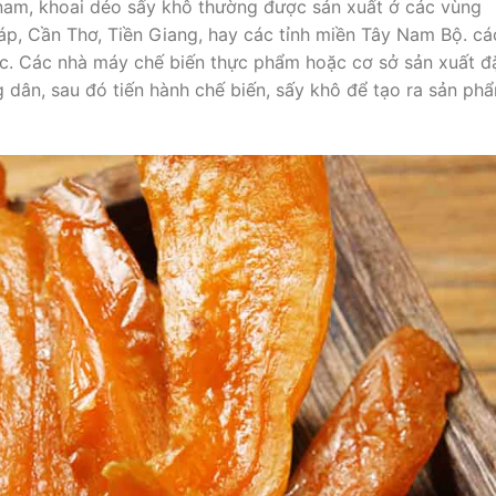
 nam, khoai dẻo sấy khô thường được sản xuất ở các vùng
áp, Cần Thơ, Tiền Giang, hay các tỉnh miền Tây Nam Bộ. cá
c. Các nhà máy chế biến thực phẩm hoặc cơ sở sản xuất đ
 dân, sau đó tiến hành chế biến, sấy khô để tạo ra sản ph