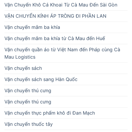
Vận Chuyển Khô Cá Khoai Từ Cà Mau Đến Sài Gòn
VẬN CHUYỂN KÍNH ÁP TRÒNG ĐI PHẦN LAN
Vận chuyển mắm ba khía
Vận chuyển mắm ba khía từ Cà Mau đến Huế
Vận chuyển quần áo từ Việt Nam đến Pháp cùng Cà
Mau Logistics
Vận chuyển sách
Vận chuyển sách sang Hàn Quốc
Vận chuyển thú cưng
Vận chuyển thú cưng
Vận chuyển thực phẩm khô đi Đan Mạch
Vận chuyển thuốc tây