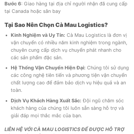
Bước 6
: Giao hàng tại địa chỉ người nhận đã cung cấp
tại Canada hoặc sân bay
Tại Sao Nên Chọn Cà Mau Logistics?
Kinh Nghiệm và Uy Tín:
Cà Mau Logistics là đơn vị
vận chuyển có nhiều năm kinh nghiệm trong ngành,
chuyên cung cấp dịch vụ chuyển phát nhanh cho
các sản phẩm đặc sản.
Hệ Thống Vận Chuyển Hiện Đại:
Chúng tôi sử dụng
các công nghệ tiên tiến và phương tiện vận chuyển
chất lượng cao để đảm bảo dịch vụ hiệu quả và an
toàn.
Dịch Vụ Khách Hàng Xuất Sắc:
Đội ngũ chăm sóc
khách hàng của chúng tôi luôn sẵn sàng hỗ trợ và
giải đáp mọi thắc mắc của bạn.
LIÊN HỆ VỚI CÀ MAU LOGISTICS ĐỂ ĐƯỢC HỖ TRỢ