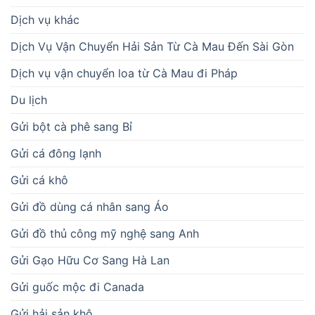
Dịch vụ khác
Dịch Vụ Vận Chuyển Hải Sản Từ Cà Mau Đến Sài Gòn
Dịch vụ vận chuyển loa từ Cà Mau đi Pháp
Du lịch
Gửi bột cà phê sang Bỉ
Gửi cá đông lạnh
Gửi cá khô
Gửi đồ dùng cá nhân sang Áo
Gửi đồ thủ công mỹ nghệ sang Anh
Gửi Gạo Hữu Cơ Sang Hà Lan
Gửi guốc mộc đi Canada
Gửi hải sản khô