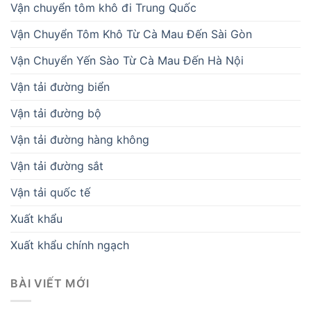
Vận chuyển tôm khô đi Trung Quốc
Vận Chuyển Tôm Khô Từ Cà Mau Đến Sài Gòn
Vận Chuyển Yến Sào Từ Cà Mau Đến Hà Nội
Vận tải đường biển
Vận tải đường bộ
Vận tải đường hàng không
Vận tải đường sắt
Vận tải quốc tế
Xuất khẩu
Xuất khẩu chính ngạch
BÀI VIẾT MỚI