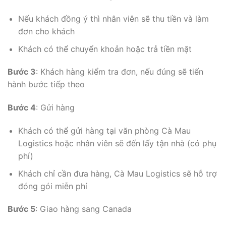
Nếu khách đồng ý thì nhân viên sẽ thu tiền và làm
đơn cho khách
Khách có thể chuyển khoản hoặc trả tiền mặt
Bước 3
: Khách hàng kiểm tra đơn, nếu đúng sẽ tiến
hành bước tiếp theo
Bước 4
: Gửi hàng
Khách có thể gửi hàng tại văn phòng Cà Mau
Logistics hoặc nhân viên sẽ đến lấy tận nhà (có phụ
phí)
Khách chỉ cần đưa hàng, Cà Mau Logistics sẽ hỗ trợ
đóng gói miễn phí
Bước 5
: Giao hàng sang Canada