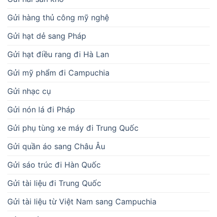
Gửi hàng thủ công mỹ nghệ
Gửi hạt dẻ sang Pháp
Gửi hạt điều rang đi Hà Lan
Gửi mỹ phẩm đi Campuchia
Gửi nhạc cụ
Gửi nón lá đi Pháp
Gửi phụ tùng xe máy đi Trung Quốc
Gửi quần áo sang Châu Âu
Gửi sáo trúc đi Hàn Quốc
Gửi tài liệu đi Trung Quốc
Gửi tài liệu từ Việt Nam sang Campuchia