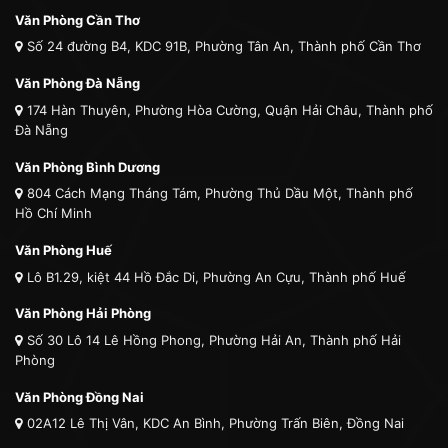
Văn Phòng Cần Thơ
Số 24 đường B4, KDC 91B, Phường Tân An, Thành phố Cần Thơ
Văn Phòng Đà Nẵng
174 Hàn Thuyên, Phường Hòa Cường, Quận Hải Châu, Thành phố
Đà Nẵng
Văn Phòng Bình Dương
804 Cách Mạng Tháng Tám, Phường Thủ Dầu Một, Thành phố
Hồ Chí Minh
Văn Phòng Huế
Lô B1.29, kiệt 44 Hồ Đắc Di, Phường An Cựu, Thành phố Huế
Văn Phòng Hải Phòng
Số 30 Lô 14 Lê Hồng Phong, Phường Hải An, Thành phố Hải
Phòng
Văn Phòng Đồng Nai
02A12 Lê Thị Vân, KDC An Bình, Phường Trấn Biên, Đồng Nai