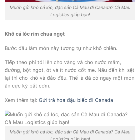
Muốn gửi khô cá lóc, đặc sản Cà Mau đi Canada? Cà Mau
Logistics giúp bạn!
Khô cá lóc rim chua ngọt
Bước đầu làm món này tương tự như khô chiên.
Tiếp theo phi tỏi lên cho vàng và cho nước mắm,
đường, bột ngọt, ớt và ít nước cốt me. Nấu đến khi sệt
lại thì cho khô và đảo đều. Thế là đã có ngay một món
ăn cực kỳ bắt cơm.
Xem thêm tại:
Gửi trà hoa đậu biếc đi Canada
Muốn gửi khô cá lóc, đặc sản Cà Mau đi Canada? Cà Mau
Logistics giúp bạn!