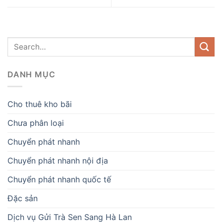
DANH MỤC
Cho thuê kho bãi
Chưa phân loại
Chuyển phát nhanh
Chuyển phát nhanh nội địa
Chuyển phát nhanh quốc tế
Đặc sản
Dịch vụ Gửi Trà Sen Sang Hà Lan