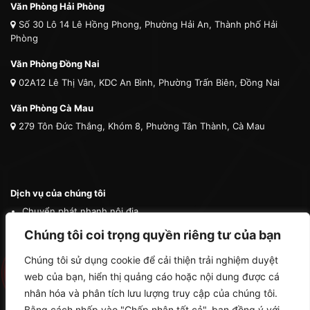
Văn Phòng Hải Phòng
Số 30 Lô 14 Lê Hồng Phong, Phường Hải An, Thành phố Hải
Phòng
Văn Phòng Đồng Nai
02A12 Lê Thị Vân, KDC An Bình, Phường Trấn Biên, Đồng Nai
Văn Phòng Cà Mau
279 Tôn Đức Thắng, Khóm 8, Phường Tân Thành, Cà Mau
Dịch vụ của chúng tôi
Chuyển phát nhanh nội địa
Chuyển phát nhanh quốc tế
Chúng tôi coi trọng quyền riêng tư của bạn
Vận tải quốc tế
Chúng tôi sử dụng cookie để cải thiện trải nghiệm duyệt
Vận chuyển thú cưng
web của bạn, hiển thị quảng cáo hoặc nội dung được cá
Mua hộ hàng nước ngoài
nhân hóa và phân tích lưu lượng truy cập của chúng tôi.
Bằng cách nhấp vào "Chấp nhận tất cả", bạn đồng ý với