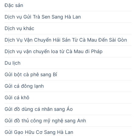
Đặc sản
Dịch vụ Gửi Trà Sen Sang Hà Lan
Dịch vụ khác
Dịch Vụ Vận Chuyển Hải Sản Từ Cà Mau Đến Sài Gòn
Dịch vụ vận chuyển loa từ Cà Mau đi Pháp
Du lịch
Gửi bột cà phê sang Bỉ
Gửi cá đông lạnh
Gửi cá khô
Gửi đồ dùng cá nhân sang Áo
Gửi đồ thủ công mỹ nghệ sang Anh
Gửi Gạo Hữu Cơ Sang Hà Lan