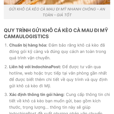
GỬI KHÔ CÁ KÈO CÀ MAU ĐI MỸ NHANH CHÓNG – AN
TOÀN – GIÁ TỐT
QUY TRÌNH GỬI KHÔ CÁ KÈO CÀ MAU ĐI MỸ
CAMAULOGISTICS
Chuẩn bị hàng hóa:
Đảm bảo rằng khô cá kèo đã
đóng gói kỹ càng và đúng quy cách an toàn trong
quá trình vận chuyển.
Liên hệ với IndochinaPost:
Để được tư vấn qua
hotline, web hoặc trực tiếp tại văn phòng gần nhất
để được biết thêm chi tiết về quy trình và quy định
gửi khô cá kèo đi Mỹ.
Xác định thông tin gói hàng:
Cung cấp thông tin chi
tiết về khô cá kèo bạn muốn gửi, bao gồm kích
thước, trọng lượng… thông tin này sẽ giúp
IndochinaPost đề xuất phương pháp vận chuyển