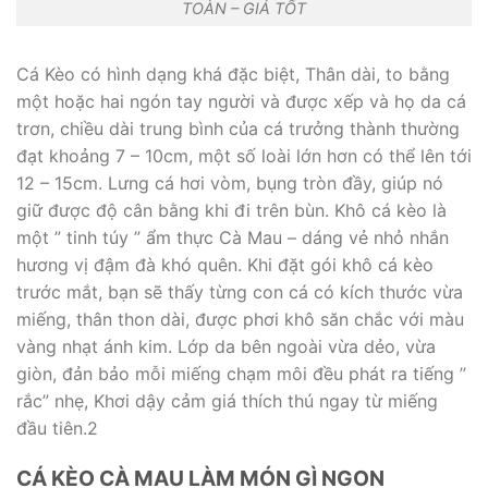
TOÀN – GIÁ TỐT
Cá Kèo có hình dạng khá đặc biệt, Thân dài, to bằng
một hoặc hai ngón tay người và được xếp và họ da cá
trơn, chiều dài trung bình của cá trưởng thành thường
đạt khoảng 7 – 10cm, một số loài lớn hơn có thể lên tới
12 – 15cm. Lưng cá hơi vòm, bụng tròn đầy, giúp nó
giữ được độ cân bằng khi đi trên bùn. Khô cá kèo là
một ” tinh túy ” ẩm thực Cà Mau – dáng vẻ nhỏ nhắn
hương vị đậm đà khó quên. Khi đặt gói khô cá kèo
trước mắt, bạn sẽ thấy từng con cá có kích thước vừa
miếng, thân thon dài, được phơi khô săn chắc với màu
vàng nhạt ánh kim. Lớp da bên ngoài vừa dẻo, vừa
giòn, đản bảo mỗi miếng chạm môi đều phát ra tiếng ”
rắc” nhẹ, Khơi dậy cảm giá thích thú ngay từ miếng
đầu tiên.2
CÁ KÈO CÀ MAU LÀM MÓN GÌ NGON