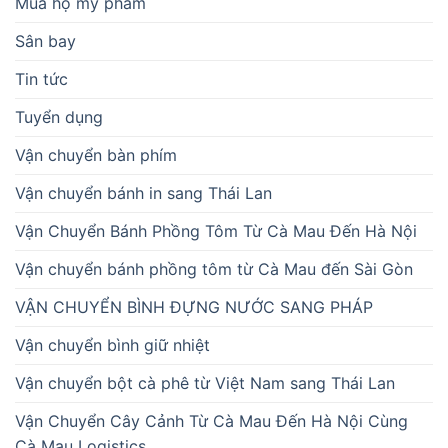
Mua hộ mỹ phẩm
Sân bay
Tin tức
Tuyển dụng
Vận chuyển bàn phím
Vận chuyển bánh in sang Thái Lan
Vận Chuyển Bánh Phồng Tôm Từ Cà Mau Đến Hà Nội
Vận chuyển bánh phồng tôm từ Cà Mau đến Sài Gòn
VẬN CHUYỂN BÌNH ĐỰNG NƯỚC SANG PHÁP
Vận chuyển bình giữ nhiệt
Vận chuyển bột cà phê từ Việt Nam sang Thái Lan
Vận Chuyển Cây Cảnh Từ Cà Mau Đến Hà Nội Cùng
Cà Mau Logistics