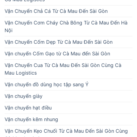
Vận Chuyển Chả Cá Từ Cà Mau Đến Sài Gòn
Vận Chuyển Cơm Cháy Chà Bông Từ Cà Mau Đến Hà
Nội
Vận Chuyển Cốm Dẹp Từ Cà Mau Đến Sài Gòn
Vận chuyển Cốm Gạo từ Cà Mau đến Sài Gòn
Vận Chuyển Cua Từ Cà Mau Đến Sài Gòn Cùng Cà
Mau Logistics
Vận chuyển đồ dùng học tập sang Ý
Vận chuyển giày
Vận chuyển hạt điều
Vận chuyển kẽm nhung
Vận Chuyển Kẹo Chuối Từ Cà Mau Đến Sài Gòn Cùng