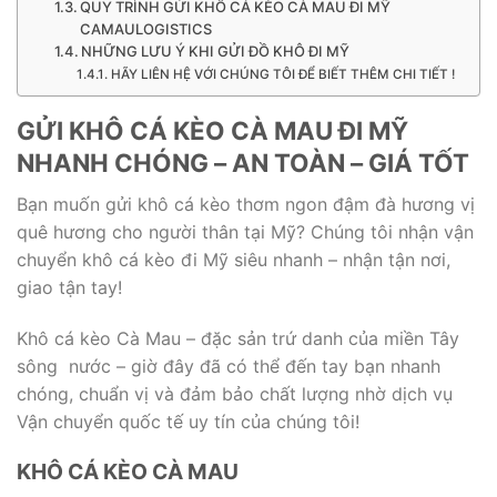
QUY TRÌNH GỬI KHÔ CÁ KÈO CÀ MAU ĐI MỸ
CAMAULOGISTICS
NHỮNG LƯU Ý KHI GỬI ĐỒ KHÔ ĐI MỸ
HÃY LIÊN HỆ VỚI CHÚNG TÔI ĐỂ BIẾT THÊM CHI TIẾT !
GỬI KHÔ CÁ KÈO CÀ MAU ĐI MỸ
NHANH CHÓNG – AN TOÀN – GIÁ TỐT
Bạn muốn gửi khô cá kèo thơm ngon đậm đà hương vị
quê hương cho người thân tại Mỹ? Chúng tôi nhận vận
chuyển khô cá kèo đi Mỹ siêu nhanh – nhận tận nơi,
giao tận tay!
Khô cá kèo Cà Mau – đặc sản trứ danh của miền Tây
sông nước – giờ đây đã có thể đến tay bạn nhanh
chóng, chuẩn vị và đảm bảo chất lượng nhờ dịch vụ
Vận chuyển quốc tế uy tín của chúng tôi!
KHÔ CÁ KÈO CÀ MAU