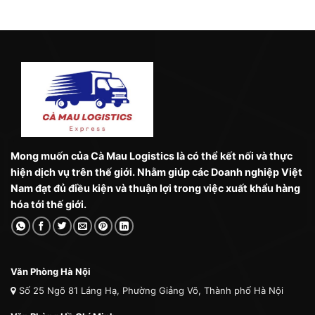
Mong muốn của Cà Mau Logistics là có thể kết nối và thực
hiện dịch vụ trên thế giới. Nhằm giúp các Doanh nghiệp Việt
Nam đạt đủ điều kiện và thuận lợi trong việc xuất khẩu hàng
hóa tới thế giới.
Văn Phòng Hà Nội
Số 25 Ngõ 81 Láng Hạ, Phường Giảng Võ, Thành phố Hà Nội