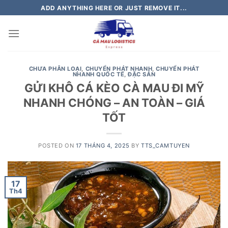
Skip
ADD ANYTHING HERE OR JUST REMOVE IT...
to
content
CHƯA PHÂN LOẠI
,
CHUYỂN PHÁT NHANH
,
CHUYỂN PHÁT
NHANH QUỐC TẾ
,
ĐẶC SẢN
GỬI KHÔ CÁ KÈO CÀ MAU ĐI MỸ
NHANH CHÓNG – AN TOÀN – GIÁ
TỐT
POSTED ON
17 THÁNG 4, 2025
BY
TTS_CAMTUYEN
17
Th4