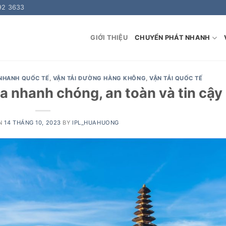
92 3633
GIỚI THIỆU
CHUYỂN PHÁT NHANH
NHANH QUỐC TẾ
,
VẬN TẢI ĐƯỜNG HÀNG KHÔNG
,
VẬN TẢI QUỐC TẾ
a nhanh chóng, an toàn và tin cậy
ON
14 THÁNG 10, 2023
BY
IPL_HUAHUONG