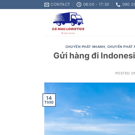
Skip
CONTACT
08:00 - 17:30
090 2
to
content
CHUYỂN PHÁT NHANH
,
CHUYỂN PHÁT 
Gửi hàng đi Indonesi
POSTED 
14
Th10