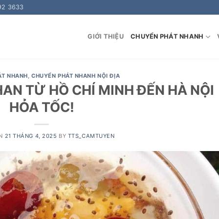
92 3633
GIỚI THIỆU
CHUYỂN PHÁT NHANH
ÁT NHANH
,
CHUYỂN PHÁT NHANH NỘI ĐỊA
AN TỪ HỒ CHÍ MINH ĐẾN HÀ NỘI
HỎA TỐC!
ON
21 THÁNG 4, 2025
BY
TTS_CAMTUYEN