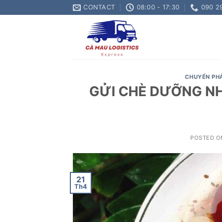
Skip
CONTACT
08:00 - 17:30
090 2
to
content
CHUYỂN PH
GỬI CHÈ DƯỠNG NH
POSTED 
21
Th4