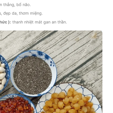
n thẳng, bổ não.
s, đẹp da, thơm miệng.
hức ):
thanh nhiệt mát gan an thần.