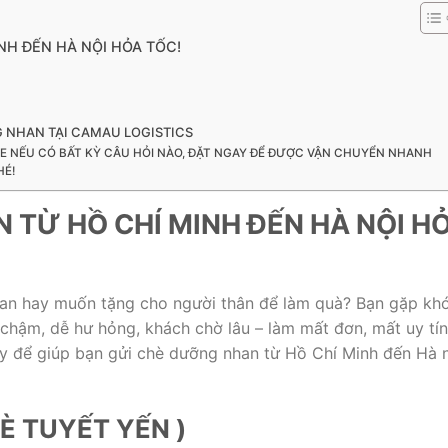
H ĐẾN HÀ NỘI HỎA TỐC!
 NHAN TẠI CAMAU LOGISTICS
NE NẾU CÓ BẤT KỲ CÂU HỎI NÀO, ĐẶT NGAY ĐỂ ĐƯỢC VẬN CHUYỂN NHANH
HÉ!
 TỪ HỒ CHÍ MINH ĐẾN HÀ NỘI H
an hay muốn tặng cho người thân để làm quà? Bạn gặp kh
chậm, dễ hư hỏng, khách chờ lâu – làm mất đơn, mất uy tí
ây để giúp bạn gửi chè dưỡng nhan từ Hồ Chí Minh đến Hà 
È TUYẾT YẾN )