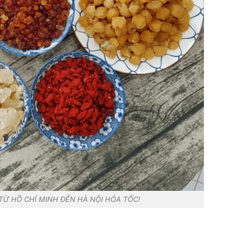
Ừ HỒ CHÍ MINH ĐẾN HÀ NỘI HỎA TỐC!