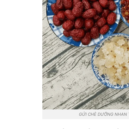
GỬI CHÈ DƯỠNG NHAN T