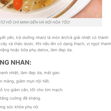
Ừ HỒ CHÍ MINH ĐẾN HÀ NỘI HỎA TỐC!
ết yến, trà dưỡng nhan) là món ăn/trà giải nhiệt có thành
 cây và thảo dược. Khi nấu lên có dạng thạch, vị ngọt thanh
miệng hoặc bữa phụ detox, làm đẹp da.
NG NHAN:
hanh nhiệt, làm đẹp da, mát gan.
ịn màng, giảm mụn nội tiết.
ỗ trợ giảm cân, tốt cho tim mạch.
 tăng cường đề kháng.
ờng sức khỏe phụ nữ.