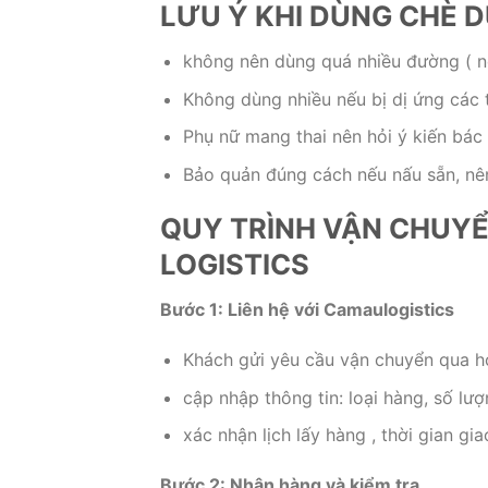
LƯU Ý KHI DÙNG CHÈ
không nên dùng quá nhiều đường ( 
Không dùng nhiều nếu bị dị ứng các 
Phụ nữ mang thai nên hỏi ý kiến bác 
Bảo quản đúng cách nếu nấu sẵn, nê
QUY TRÌNH VẬN CHUY
LOGISTICS
Bước 1: Liên hệ với Camaulogistics
Khách gửi yêu cầu vận chuyển qua ho
cập nhập thông tin: loại hàng, số lư
xác nhận lịch lấy hàng , thời gian gi
Bước 2: Nhận hàng và kiểm tra