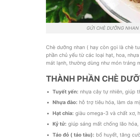
GỬI CHÈ DƯỠNG NHAN T
Chè dưỡng nhan ( hay còn gọi là chè tuy
phần chủ yếu từ các loại hạt, hoa, nhựa
mát lạnh, thường dùng như món tráng 
THÀNH PHẦN CHÈ DƯỠ
Tuyết yến:
nhựa cây tự nhiên, giúp t
Nhựa đào:
hỗ trợ tiêu hóa, làm da m
Hạt chia:
giàu omega-3 và chất xơ, h
Kỷ tử:
giúp sáng mất chống lão hóa,
Táo đỏ ( táo tàu):
bổ huyết, tăng cư