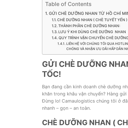
Table of Contents
GỬI CHÈ DƯỠNG NHAN TỪ HỒ CHÍ MIN
CHÈ DƯỠNG NHAN ( CHÈ TUYẾT YẾN )
THÀNH PHẦN CHÈ DƯỠNG NHAN:
LƯU Ý KHI DÙNG CHÈ DƯỠNG NHAN
QUY TRÌNH VẬN CHUYỂN CHÈ DƯỠNG
LIÊN HỆ VỚI CHÚNG TÔI QUA HOTLI
CHÓNG VÀ NHẬN ƯU DÃI HẤP DẪN N
GỬI CHÈ DƯỠNG NHAN
TỐC!
Bạn đang cần kinh doanh chè dưỡng nh
khăn trong khâu vận chuyển? Hàng gửi 
Đừng lo! Camaulogistics chúng tôi ở đ
nhanh – gọn – an toàn.
CHÈ DƯỠNG NHAN ( CH