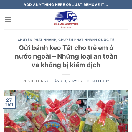
Skip
ADD ANYTHING HERE OR JUST REMOVE IT...
to
content
CHUYỂN PHÁT NHANH
,
CHUYỂN PHÁT NHANH QUỐC TẾ
Gửi bánh kẹo Tết cho trẻ em ở
nước ngoài – Những loại an toàn
và không bị kiểm dịch
POSTED ON
27 THÁNG 11, 2025
BY
TTS_NHATQUY
27
Th11