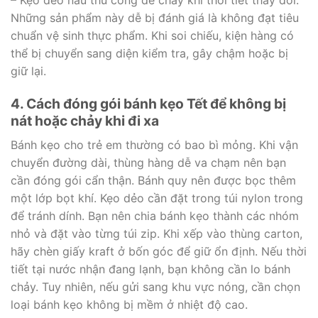
– Kẹo dẻo nấu thủ công dễ chảy khi thời tiết thay đổi.
Những sản phẩm này dễ bị đánh giá là không đạt tiêu
chuẩn vệ sinh thực phẩm. Khi soi chiếu, kiện hàng có
thể bị chuyển sang diện kiểm tra, gây chậm hoặc bị
giữ lại.
4. Cách đóng gói bánh kẹo Tết để không bị
nát hoặc chảy khi đi xa
Bánh kẹo cho trẻ em thường có bao bì mỏng. Khi vận
chuyển đường dài, thùng hàng dễ va chạm nên bạn
cần đóng gói cẩn thận. Bánh quy nên được bọc thêm
một lớp bọt khí. Kẹo dẻo cần đặt trong túi nylon trong
để tránh dính. Bạn nên chia bánh kẹo thành các nhóm
nhỏ và đặt vào từng túi zip. Khi xếp vào thùng carton,
hãy chèn giấy kraft ở bốn góc để giữ ổn định. Nếu thời
tiết tại nước nhận đang lạnh, bạn không cần lo bánh
chảy. Tuy nhiên, nếu gửi sang khu vực nóng, cần chọn
loại bánh kẹo không bị mềm ở nhiệt độ cao.