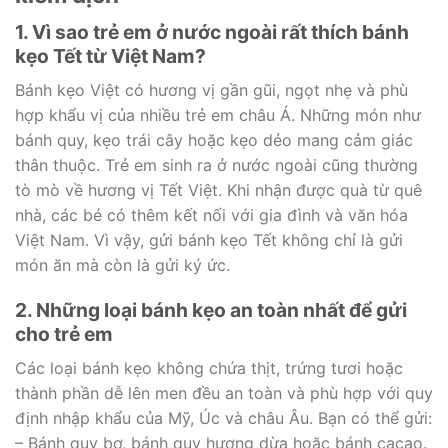
1. Vì sao trẻ em ở nước ngoài rất thích bánh
kẹo Tết từ Việt Nam?
Bánh kẹo Việt có hương vị gần gũi, ngọt nhẹ và phù
hợp khẩu vị của nhiều trẻ em châu Á. Những món như
bánh quy, kẹo trái cây hoặc kẹo dẻo mang cảm giác
thân thuộc. Trẻ em sinh ra ở nước ngoài cũng thường
tò mò về hương vị Tết Việt. Khi nhận được quà từ quê
nhà, các bé có thêm kết nối với gia đình và văn hóa
Việt Nam. Vì vậy, gửi bánh kẹo Tết không chỉ là gửi
món ăn mà còn là gửi ký ức.
2. Những loại bánh kẹo an toàn nhất để gửi
cho trẻ em
Các loại bánh kẹo không chứa thịt, trứng tươi hoặc
thành phần dễ lên men đều an toàn và phù hợp với quy
định nhập khẩu của Mỹ, Úc và châu Âu. Bạn có thể gửi:
– Bánh quy bơ, bánh quy hương dừa hoặc bánh cacao.