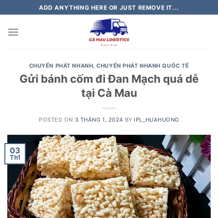
Skip
ADD ANYTHING HERE OR JUST REMOVE IT...
to
content
CHUYỂN PHÁT NHANH
,
CHUYỂN PHÁT NHANH QUỐC TẾ
Gửi bánh cốm đi Đan Mạch quá dễ
tại Cà Mau
POSTED ON
3 THÁNG 1, 2024
BY
IPL_HUAHUONG
03
Th1