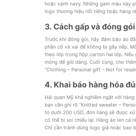
hoặc xanh navy. Những gam màu này phù 
logo thương hiệu nổi tiếng hoặc hàng nhá
3. Cách gấp và đóng gói
Trước khi đóng gói, hãy đảm bảo áo đã
phần cổ và vai để không bị gãy nếp. Mỗ
theo lớp trong hộp carton hai lớp. Nếu
mỏng để giữ dáng. Cuối cùng, cho thêm
“Clothing – Personal gift – Not for res
4. Khai báo hàng hóa đú
Hải quan Mỹ khá nghiêm ngặt với hàng d
bạn cần ghi rõ “Knitted sweater – Person
trị dưới 200 USD, đơn hàng sẽ được xử 
có thể bị soi chiếu lại. Hàng áo len cá
Chỉ cần tránh dùng logo giả hoặc bao bì