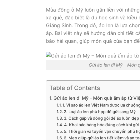
Mùa đông ở Mỹ luôn gắn liền với những 
xa quê, đặc biệt là du học sinh và kiề
Giáng Sinh. Trong đó, áo len là lựa ch
áp. Bài viết này sẽ hướng dẫn chi tiết c
báo hải quan, giúp món quà của bạn đế
Gửi áo len đi Mỹ – Món
Table of Contents
Gửi áo len đi Mỹ – Món quà ấm áp từ V
1. Vì sao áo len Việt Nam được ưa chuộng
2. Loại áo len phù hợp để gửi sang Mỹ
3. Cách gấp và đóng gói để áo luôn đẹp 
4. Khai báo hàng hóa đúng cách khi gửi 
5. Thời gian và tuyến vận chuyển phù h
6. Mẹo giúp gửi áo len tiết kiệm và an t