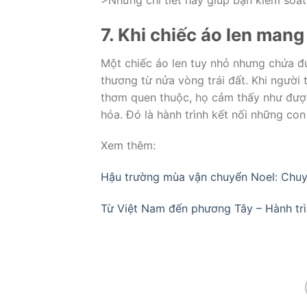
>Những chi tiết này giúp bạn kiểm soát
7. Khi chiếc áo len mang
Một chiếc áo len tuy nhỏ nhưng chứa đự
thương từ nửa vòng trái đất. Khi ngườ
thơm quen thuộc, họ cảm thấy như được
hóa. Đó là hành trình kết nối những co
Xem thêm:
Hậu trường mùa vận chuyển Noel: Chuy
Từ Việt Nam đến phương Tây – Hành tr