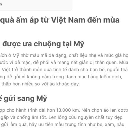
ân
n quà ấm áp từ Việt Nam đến mùa
am được ưa chuộng tại Mỹ
ích ở Mỹ nhờ mẫu mã đa dạng, chất liệu nhẹ và mức giá h
 nước vì dễ mặc, dễ phối và mang nét giản dị thân quen. Mù
n Việt trở thành món quà tinh tế dành cho bạn bè, người th
ũng dễ gửi vì không nằm trong danh mục hàng kiểm dịch,
 thấp hơn nhiều so với áo khoác dày.
để gửi sang Mỹ
hợp cho hành trình dài hơn 13.000 km. Nên chọn áo len cott
dễ gấp và chống ẩm tốt. Len lông cừu nguyên chất tuy đẹp
ửi làm quà, hãy ưu tiên màu trung tính như be, xám, nâu