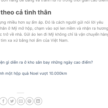
 đơn hàng dễ dàng và tránh rủi ro trong thời gian cao điểm
 theo cả tình thân
ng nhiều hơn sự ấm áp. Đó là cách người gửi nói lời yêu
i thân ở Mỹ mở hộp, chạm vào sợi len mềm và nhận ra hươn
 trở về nhà. Gửi áo len đi Mỹ không chỉ là vận chuyển hàn
n tim xa xứ bằng hơi ấm của Việt Nam.
ện gì diễn ra ở kho sân bay những ngày cao điểm?
ình một hộp quà Noel vượt 10.000km