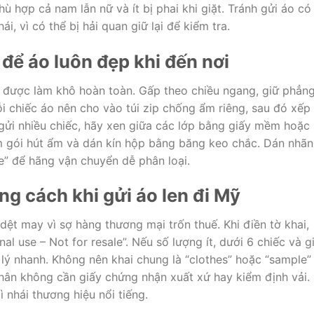
hợp cả nam lẫn nữ và ít bị phai khi giặt. Tránh gửi áo có
i, vì có thể bị hải quan giữ lại để kiểm tra.
 để áo luôn đẹp khi đến nơi
 được làm khô hoàn toàn. Gấp theo chiều ngang, giữ phẳn
i chiếc áo nên cho vào túi zip chống ẩm riêng, sau đó xếp
 gửi nhiều chiếc, hãy xen giữa các lớp bằng giấy mềm hoặc 
 gói hút ẩm và dán kín hộp bằng băng keo chắc. Dán nhãn
ale” để hãng vận chuyển dễ phân loại.
ng cách khi gửi áo len đi Mỹ
ệt may vì sợ hàng thương mại trốn thuế. Khi điền tờ khai,
al use – Not for resale”. Nếu số lượng ít, dưới 6 chiếc và g
lý nhanh. Không nên khai chung là “clothes” hoặc “sample” 
 nhân không cần giấy chứng nhận xuất xứ hay kiểm định vải.
 nhái thương hiệu nổi tiếng.