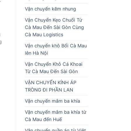
.
Vận chuyển kẽm nhung
Vận Chuyển Kẹo Chuối Từ
Cà Mau Đến Sài Gòn Cùng
g
Cà Mau Logistics
g
Vận chuyển khô Bổi Cà Mau
lên Hà Nội
Vận Chuyển Khô Cá Khoai
Từ Cà Mau Đến Sài Gòn
VẬN CHUYỂN KÍNH ÁP
TRÒNG ĐI PHẦN LAN
Vận chuyển mắm ba khía
Vận chuyển mắm ba khía từ
Cà Mau đến Huế
Vận chuyển quần áo từ Việt