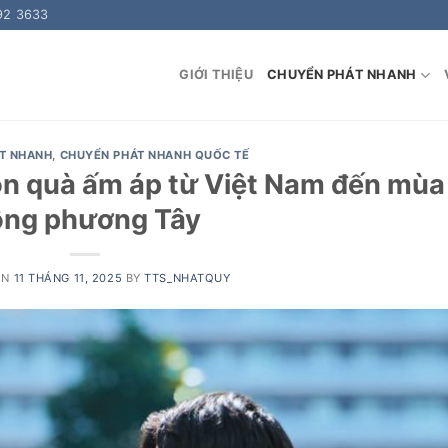
92 3633
GIỚI THIỆU
CHUYỂN PHÁT NHANH
T NHANH
,
CHUYỂN PHÁT NHANH QUỐC TẾ
Món quà ấm áp từ Việt Nam đến mùa
ông phương Tây
ON
11 THÁNG 11, 2025
BY
TTS_NHATQUY