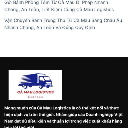
Gửi Bánh Phồng Tôm Từ Cà Mau Đi Pháp Nhanh
Chóng, An Toàn, Tiết Kiệm Cùng Cà Mau Logistics
Vận Chuyển Bánh Trung Thu Từ Cà Mau Sang Châu Âu
Nhanh Chóng, An Toàn Và Đúng Quy Định
Mong muốn của Cà Mau Logistics là có thể kết nối và thực
hiện dịch vụ trên thế giới. Nhằm giúp các Doanh nghiệp Việt
Nam đạt đủ điều kiện và thuận lợi trong việc xuất khẩu hàng
hóa tới thế giới.