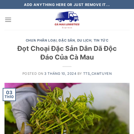
Skip
ADD ANYTHING HERE OR JUST REMOVE IT...
to
content
CHƯA PHÂN LOẠI
,
ĐẶC SẢN
,
DU LỊCH
,
TIN TỨC
Đọt Choại Đặc Sản Dân Dã Độc
Đáo Của Cà Mau
POSTED ON
3 THÁNG 10, 2024
BY
TTS_CAMTUYEN
03
Th10