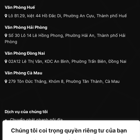
Văn Phòng Huế
Lô B1.29, kiệt 44 Hồ Đắc Di, Phường An Cựu, Thành phố Huế
Văn Phòng Hải Phòng
Số 30 Lô 14 Lê Hồng Phong, Phường Hải An, Thành phố Hải
Phòng
Văn Phòng Đồng Nai
02A12 Lê Thị Vân, KDC An Bình, Phường Trấn Biên, Đồng Nai
Văn Phòng Cà Mau
279 Tôn Đức Thắng, Khóm 8, Phường Tân Thành, Cà Mau
Dịch vụ của chúng tôi
Chuyển phát nhanh nội địa
Chuyển phát nhanh quốc tế
Chúng tôi coi trọng quyền riêng tư của bạn
Vận tải quốc tế