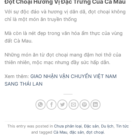
Đọt Choại Hương Vị Đặc Trưng Của Cà Mau
Với sự độc đáo và hương vị dân dã, đọt choại không
chỉ là một món ăn truyền thống
Mà còn là nét đẹp trong văn hóa ẩm thực của vùng
đất Cà Mau.
Những món ăn từ đọt choại mang đậm hơi thở của
thiên nhiên, mộc mạc nhưng đầy sức hấp dẫn.
Xem thêm:
GIAO NHẬN VẬN CHUYỂN VIỆT NAM
SANG THÁI LAN
This entry was posted in
Chưa phân loại
,
Đặc sản
,
Du lịch
,
Tin tức
and tagged
Cà Mau
,
đặc sản
,
đọt choại
.