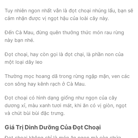
Tuy nhiên ngon nhất vẫn là đọt choại nhúng lẩu, bạn sẽ
cảm nhận được vị ngọt hậu của loài cây này.
Đến Cà Mau, đừng quên thưởng thức món rau rừng
này bạn nhé.
Đọt choại, hay còn gọi là đọt chại, là phần non của
một loại dây leo
Thường mọc hoang dã trong rừng ngập mặn, ven các
con sông hay kênh rạch ở Cà Mau.
Đọt choại có hình dạng giống như ngọn của cây
dương xỉ, màu xanh tươi mát, khi ăn có vị giòn, ngọt
và chút bùi bùi đặc trưng.
Giá Trị Dinh Dưỡng Của Đọt Choại
Đọt choại không chỉ là món ăn ngon mà còn chứa