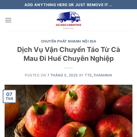
Skip
ADD ANYTHING HERE OR JUST REMOVE IT...
to
content
CHUYỂN PHÁT NHANH NỘI ĐỊA
Dịch Vụ Vận Chuyển Táo Từ Cà
Mau Đi Huế Chuyên Nghiệp
POSTED ON
7 THÁNG 5, 2025
BY
TTS_THANHNHI
07
Th5