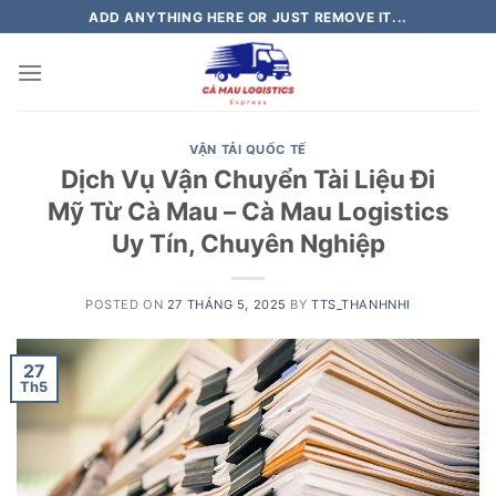
Skip
ADD ANYTHING HERE OR JUST REMOVE IT...
to
content
VẬN TẢI QUỐC TẾ
Dịch Vụ Vận Chuyển Tài Liệu Đi
Mỹ Từ Cà Mau – Cà Mau Logistics
Uy Tín, Chuyên Nghiệp
POSTED ON
27 THÁNG 5, 2025
BY
TTS_THANHNHI
27
Th5