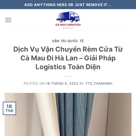
Skip
ADD ANYTHING HERE OR JUST REMOVE IT...
to
content
VẬN TẢI QUỐC TẾ
Dịch Vụ Vận Chuyển Rèm Cửa Từ
Cà Mau Đi Hà Lan – Giải Pháp
Logistics Toàn Diện
POSTED ON
18 THÁNG 6, 2025
BY
TTS_THANHNHI
18
Th6