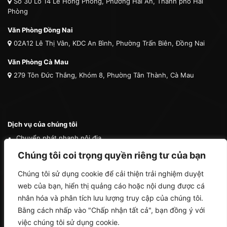
Số 30 Lô 14 Lê Hồng Phong, Phường Hải An, Thành phố Hải
Phòng
Văn Phòng Đồng Nai
02A12 Lê Thị Vân, KDC An Bình, Phường Trấn Biên, Đồng Nai
Văn Phòng Cà Mau
279 Tôn Đức Thắng, Khóm 8, Phường Tân Thành, Cà Mau
Dịch vụ của chúng tôi
Chuyển phát nhanh nội địa
Chuyển phát nhanh quốc tế
Chúng tôi coi trọng quyền riêng tư của bạn
Vận tải quốc tế
Chúng tôi sử dụng cookie để cải thiện trải nghiệm duyệt
Vận chuyển thú cưng
web của bạn, hiển thị quảng cáo hoặc nội dung được cá
Mua hộ hàng nước ngoài
nhân hóa và phân tích lưu lượng truy cập của chúng tôi.
Bằng cách nhấp vào "Chấp nhận tất cả", bạn đồng ý với
việc chúng tôi sử dụng cookie.