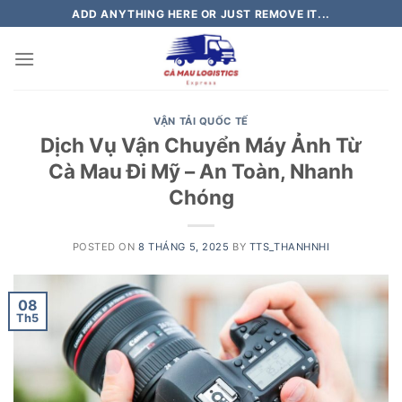
Skip
ADD ANYTHING HERE OR JUST REMOVE IT...
to
content
VẬN TẢI QUỐC TẾ
Dịch Vụ Vận Chuyển Máy Ảnh Từ
Cà Mau Đi Mỹ – An Toàn, Nhanh
Chóng
POSTED ON
8 THÁNG 5, 2025
BY
TTS_THANHNHI
08
Th5