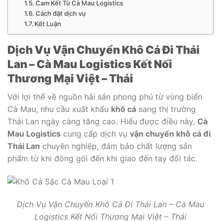
Cam Kết Từ Cà Mau Logistics
Cách đặt dịch vụ
Kết Luận
Dịch Vụ Vận Chuyển Khô Cá Đi Thái
Lan – Cà Mau Logistics Kết Nối
Thương Mại Việt – Thái
Với lợi thế về nguồn hải sản phong phú từ vùng biển
Cà Mau, nhu cầu xuất khẩu
khô cá
sang thị trường
Thái Lan ngày càng tăng cao. Hiểu được điều này,
Cà
Mau Logistics
cung cấp dịch vụ
vận chuyển khô cá đi
Thái Lan
chuyên nghiệp, đảm bảo chất lượng sản
phẩm từ khi đóng gói đến khi giao đến tay đối tác.
Dịch Vụ Vận Chuyển Khô Cá Đi Thái Lan – Cà Mau
Logistics Kết Nối Thương Mại Việt – Thái