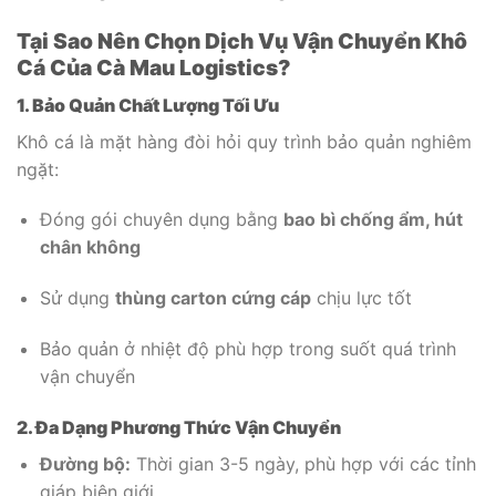
Tại Sao Nên Chọn Dịch Vụ Vận Chuyển Khô
Cá Của Cà Mau Logistics?
1. Bảo Quản Chất Lượng Tối Ưu
Khô cá là mặt hàng đòi hỏi quy trình bảo quản nghiêm
ngặt:
Đóng gói chuyên dụng bằng
bao bì chống ẩm, hút
chân không
Sử dụng
thùng carton cứng cáp
chịu lực tốt
Bảo quản ở nhiệt độ phù hợp trong suốt quá trình
vận chuyển
2. Đa Dạng Phương Thức Vận Chuyển
Đường bộ:
Thời gian 3-5 ngày, phù hợp với các tỉnh
giáp biên giới