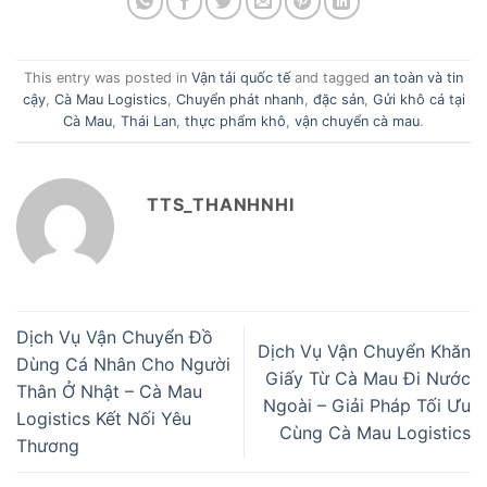
This entry was posted in
Vận tải quốc tế
and tagged
an toàn và tin
cậy
,
Cà Mau Logistics
,
Chuyển phát nhanh
,
đặc sản
,
Gửi khô cá tại
Cà Mau
,
Thái Lan
,
thực phẩm khô
,
vận chuyển cà mau
.
TTS_THANHNHI
Dịch Vụ Vận Chuyển Đồ
Dịch Vụ Vận Chuyển Khăn
Dùng Cá Nhân Cho Người
Giấy Từ Cà Mau Đi Nước
Thân Ở Nhật – Cà Mau
Ngoài – Giải Pháp Tối Ưu
Logistics Kết Nối Yêu
Cùng Cà Mau Logistics
Thương