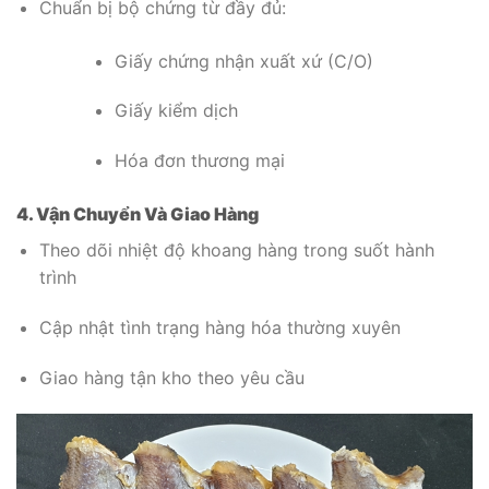
Chuẩn bị bộ chứng từ đầy đủ:
Giấy chứng nhận xuất xứ (C/O)
Giấy kiểm dịch
Hóa đơn thương mại
4. Vận Chuyển Và Giao Hàng
Theo dõi nhiệt độ khoang hàng trong suốt hành
trình
Cập nhật tình trạng hàng hóa thường xuyên
Giao hàng tận kho theo yêu cầu