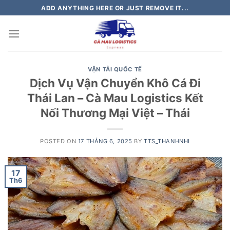
Skip
ADD ANYTHING HERE OR JUST REMOVE IT...
to
content
VẬN TẢI QUỐC TẾ
Dịch Vụ Vận Chuyển Khô Cá Đi
Thái Lan – Cà Mau Logistics Kết
Nối Thương Mại Việt – Thái
POSTED ON
17 THÁNG 6, 2025
BY
TTS_THANHNHI
17
Th6