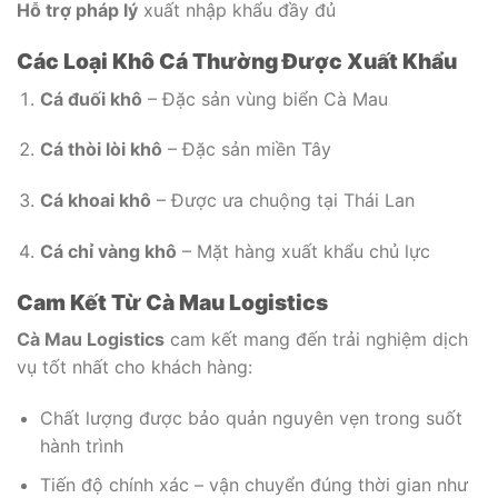
Hỗ trợ pháp lý
xuất nhập khẩu đầy đủ
Các Loại Khô Cá Thường Được Xuất Khẩu
Cá đuối khô
– Đặc sản vùng biển Cà Mau
Cá thòi lòi khô
– Đặc sản miền Tây
Cá khoai khô
– Được ưa chuộng tại Thái Lan
Cá chỉ vàng khô
– Mặt hàng xuất khẩu chủ lực
Cam Kết Từ Cà Mau Logistics
Cà Mau Logistics
cam kết mang đến trải nghiệm dịch
vụ tốt nhất cho khách hàng:
Chất lượng được bảo quản nguyên vẹn trong suốt
hành trình
Tiến độ chính xác – vận chuyển đúng thời gian như