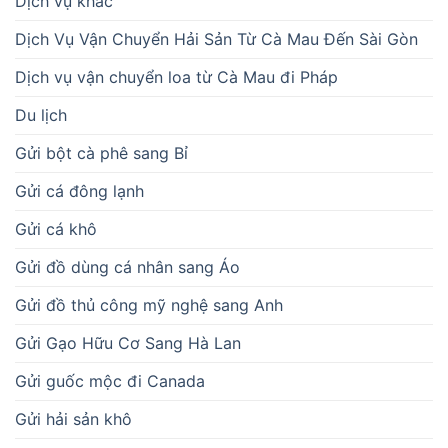
Dịch vụ khác
Dịch Vụ Vận Chuyển Hải Sản Từ Cà Mau Đến Sài Gòn
Dịch vụ vận chuyển loa từ Cà Mau đi Pháp
Du lịch
Gửi bột cà phê sang Bỉ
Gửi cá đông lạnh
Gửi cá khô
Gửi đồ dùng cá nhân sang Áo
Gửi đồ thủ công mỹ nghệ sang Anh
Gửi Gạo Hữu Cơ Sang Hà Lan
Gửi guốc mộc đi Canada
Gửi hải sản khô