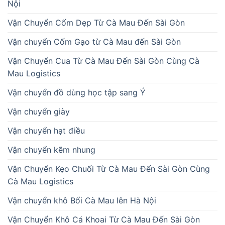
Nội
Vận Chuyển Cốm Dẹp Từ Cà Mau Đến Sài Gòn
Vận chuyển Cốm Gạo từ Cà Mau đến Sài Gòn
Vận Chuyển Cua Từ Cà Mau Đến Sài Gòn Cùng Cà
Mau Logistics
Vận chuyển đồ dùng học tập sang Ý
Vận chuyển giày
Vận chuyển hạt điều
Vận chuyển kẽm nhung
Vận Chuyển Kẹo Chuối Từ Cà Mau Đến Sài Gòn Cùng
Cà Mau Logistics
Vận chuyển khô Bổi Cà Mau lên Hà Nội
Vận Chuyển Khô Cá Khoai Từ Cà Mau Đến Sài Gòn