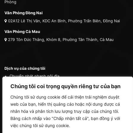
Phòng
Văn Phòng Đồng Nai
02A12 Lê Thị Vân, KDC An Bình, Phường Trấn Biên, Đồng Nai
Văn Phòng Cà Mau
279 Tôn Đức Thắng, Khóm 8, Phường Tân Thành, Cà Mau
Dịch vụ của chúng tôi
Chuyển phát nhanh nội địa
Chuyển phát nhanh quốc tế
Chúng tôi coi trọng quyền riêng tư của bạn
Vận tải quốc tế
Chúng tôi sử dụng cookie để cải thiện trải nghiệm duyệt
Vận chuyển thú cưng
web của bạn, hiển thị quảng cáo hoặc nội dung được cá
Mua hộ hàng nước ngoài
nhân hóa và phân tích lưu lượng truy cập của chúng tôi.
Bằng cách nhấp vào "Chấp nhận tất cả", bạn đồng ý với
việc chúng tôi sử dụng cookie.