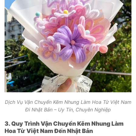
Dịch Vụ Vận Chuyển Kẽm Nhung Làm Hoa Từ Việt Nam
Đi Nhật Bản – Uy Tín, Chuyên Nghiệp
3. Quy Trình Vận Chuyển Kẽm Nhung Làm
Hoa Từ Việt Nam Đến Nhật Bản