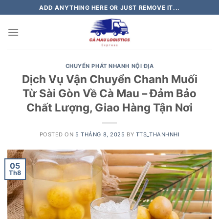
Skip
ADD ANYTHING HERE OR JUST REMOVE IT...
to
content
CHUYỂN PHÁT NHANH NỘI ĐỊA
Dịch Vụ Vận Chuyển Chanh Muối
Từ Sài Gòn Về Cà Mau – Đảm Bảo
Chất Lượng, Giao Hàng Tận Nơi
POSTED ON
5 THÁNG 8, 2025
BY
TTS_THANHNHI
05
Th8