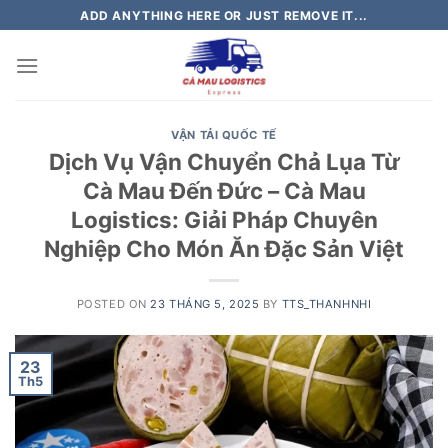
Skip
ADD ANYTHING HERE OR JUST REMOVE IT...
to
content
VẬN TẢI QUỐC TẾ
Dịch Vụ Vận Chuyển Chả Lụa Từ
Cà Mau Đến Đức – Cà Mau
Logistics: Giải Pháp Chuyên
Nghiệp Cho Món Ăn Đặc Sản Việt
POSTED ON
23 THÁNG 5, 2025
BY
TTS_THANHNHI
23
Th5