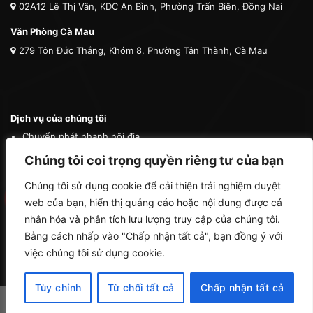
02A12 Lê Thị Vân, KDC An Bình, Phường Trấn Biên, Đồng Nai
Văn Phòng Cà Mau
279 Tôn Đức Thắng, Khóm 8, Phường Tân Thành, Cà Mau
Dịch vụ của chúng tôi
Chuyển phát nhanh nội địa
Chuyển phát nhanh quốc tế
Chúng tôi coi trọng quyền riêng tư của bạn
Vận tải quốc tế
Chúng tôi sử dụng cookie để cải thiện trải nghiệm duyệt
Vận chuyển thú cưng
web của bạn, hiển thị quảng cáo hoặc nội dung được cá
Mua hộ hàng nước ngoài
nhân hóa và phân tích lưu lượng truy cập của chúng tôi.
Bằng cách nhấp vào "Chấp nhận tất cả", bạn đồng ý với
việc chúng tôi sử dụng cookie.
Tùy chỉnh
Từ chối tất cả
Chấp nhận tất cả
Copyright 2026 ©
Cà Mau Logistics