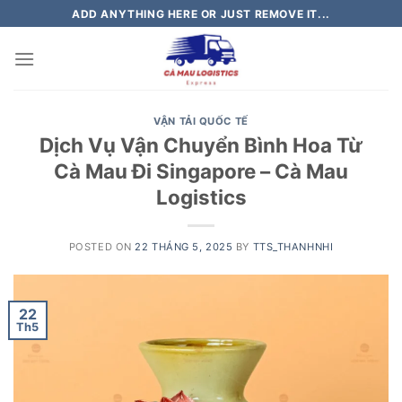
Skip
ADD ANYTHING HERE OR JUST REMOVE IT...
to
content
VẬN TẢI QUỐC TẾ
Dịch Vụ Vận Chuyển Bình Hoa Từ
Cà Mau Đi Singapore – Cà Mau
Logistics
POSTED ON
22 THÁNG 5, 2025
BY
TTS_THANHNHI
22
Th5