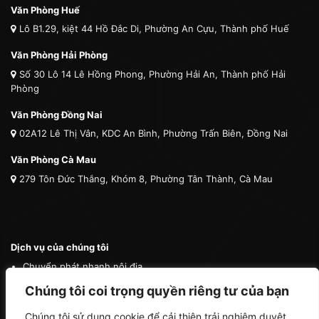
Văn Phòng Huế
Lô B1.29, kiệt 44 Hồ Đắc Di, Phường An Cựu, Thành phố Huế
Văn Phòng Hải Phòng
Số 30 Lô 14 Lê Hồng Phong, Phường Hải An, Thành phố Hải
Phòng
Văn Phòng Đồng Nai
02A12 Lê Thị Vân, KDC An Bình, Phường Trấn Biên, Đồng Nai
Văn Phòng Cà Mau
279 Tôn Đức Thắng, Khóm 8, Phường Tân Thành, Cà Mau
Dịch vụ của chúng tôi
Chuyển phát nhanh nội địa
Chuyển phát nhanh quốc tế
Chúng tôi coi trọng quyền riêng tư của bạn
Vận tải quốc tế
Chúng tôi sử dụng cookie để cải thiện trải nghiệm duyệt