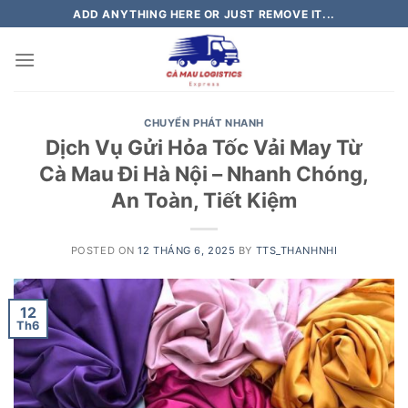
Skip
ADD ANYTHING HERE OR JUST REMOVE IT...
to
content
CHUYỂN PHÁT NHANH
Dịch Vụ Gửi Hỏa Tốc Vải May Từ
Cà Mau Đi Hà Nội – Nhanh Chóng,
An Toàn, Tiết Kiệm
POSTED ON
12 THÁNG 6, 2025
BY
TTS_THANHNHI
12
Th6