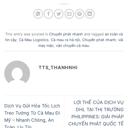
This entry was posted in
Chuyển phát nhanh
and tagged
an toàn và
tin cậy
,
Cà Mau Logistics
,
Cà mau ra hà nội
,
Chuyển phát nhanh
,
vải
may mặc
,
vận chuyển cà mau
.
TTS_THANHNHI
LỢI THẾ CỦA DỊCH VỤ
Dịch Vụ Gửi Hỏa Tốc Lịch
DHL TẠI THỊ TRƯỜNG
Treo Tường Từ Cà Mau Đi
PHILIPPINES: GIẢI PHÁP
Mỹ – Nhanh Chóng, An
CHUYỂN PHÁT QUỐC TẾ
Toàn, Uy Tín