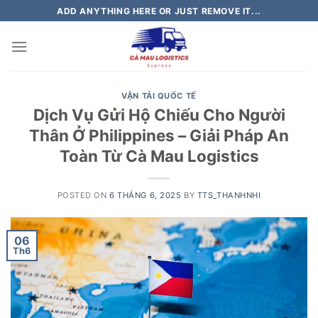
Skip
ADD ANYTHING HERE OR JUST REMOVE IT...
to
content
VẬN TẢI QUỐC TẾ
Dịch Vụ Gửi Hộ Chiếu Cho Người
Thân Ở Philippines – Giải Pháp An
Toàn Từ Cà Mau Logistics
POSTED ON
6 THÁNG 6, 2025
BY
TTS_THANHNHI
06
Th6